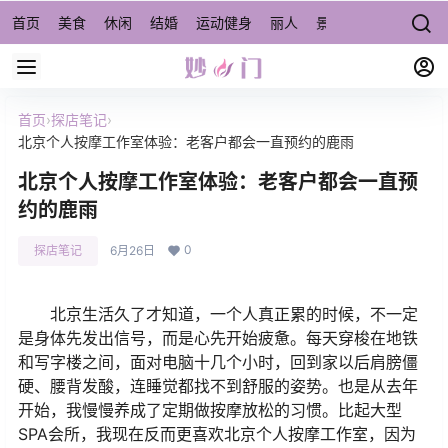
首页
美食
休闲
结婚
运动健身
丽人
景点/周边游
宠物
首页
›
探店笔记
›
北京个人按摩工作室体验：老客户都会一直预约的鹿雨
北京个人按摩工作室体验：老客户都会一直预
约的鹿雨
0
探店笔记
6月26日
北京生活久了才知道，一个人真正累的时候，不一定
是身体先发出信号，而是心先开始疲惫。每天穿梭在地铁
和写字楼之间，面对电脑十几个小时，回到家以后肩膀僵
硬、腰背发酸，连睡觉都找不到舒服的姿势。也是从去年
开始，我慢慢养成了定期做按摩放松的习惯。比起大型
SPA会所，我现在反而更喜欢北京个人按摩工作室，因为