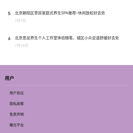
5
北京朝阳区草房家庭式养生SPA推荐–休闲放松好去处
7月7日
6
北京思足养生个人工作室体验随笔，城区小众足道舒缓好去处
7月25日
用户
用户协议
隐私政策
免责声明
曝光平台