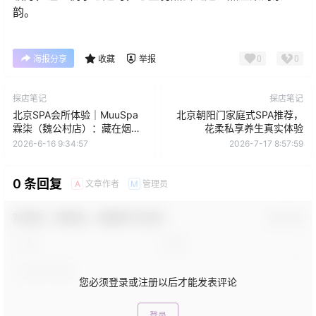
韵。
0
0
海报分享
收藏
举报
探店笔记
探店笔记
北京SPA会所体验｜MuuSpa
北京朝阳门家庭式SPA推荐，
霖柒（魏公村店）：藏在烟火
花柔私享养生真实体验
气里的松弛感
2026-6-16 9:34:57
2026-7-17 8:57:59
0 条回复
文章作者
管理员
A
M
欢迎您，新朋友，感谢参与互动！
确认修改
您必须登录或注册以后才能发表评论
登录