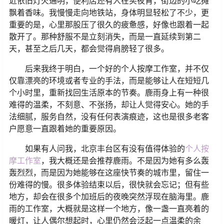
近依旧灯火通明，便利店还有人在买夜宵，街边的小吃摊
飘着香味。我慢慢走向地铁站，身体明显轻松了不少，更
重要的是，心里那股压了很久的疲惫感，好像也跟着一起
散开了。那种舒服不是立刻消失，而是一直延续到第二
天，甚至之后几天，都会觉得肩膀轻了很多。
后来我终于明白，一个好的个人按摩工作室，并不仅
仅靠漂亮的环境或者专业的手法，而是能够让人在短短几
个小时里，重新找回生活原本的节奏。鹿雨身上有一种很
难得的温柔，不刻意、不张扬，却让人觉得安心。她的手
法细腻，服务自然，没有任何表演痕迹，这也是很多老客
户愿意一直跟着她的重要原因。
如果有人问我，北京丰台区有没有值得体验的
个人按
摩工作室
，我大概还是会推荐鹿雨。不是因为她有多么轰
轰烈烈，而是因为她能够在这座快节奏的城市里，留住一
份难得的慢。很多体验结束以后，很快就会忘记；但有些
地方，却会在很多个加班后的夜晚突然浮现在脑海里。鹿
雨的工作室，大概就是这样一个地方，像一盏一直亮着的
暖灯，让人偶尔想起时，心里仍然会泛起一点温柔的余