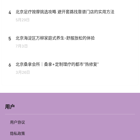
4
北京足疗按摩挑选攻略 避开套路找靠谱门店的实用方法
5月29日
5
北京海淀区万柳家庭式养生-舒服放松的体验
7月3日
6
北京桑拿会所｜桑拿+定制理疗的都市“热修复”
3月26日
用户
用户协议
隐私政策