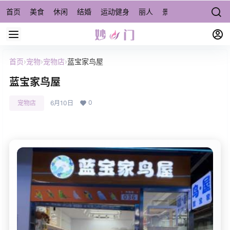
首页
美食
休闲
结婚
运动健身
丽人
景点/周边游
宠物
首页
›
宠物
›
宠物店
›
蓝宝家鸟屋
蓝宝家鸟屋
0
宠物店
6月10日