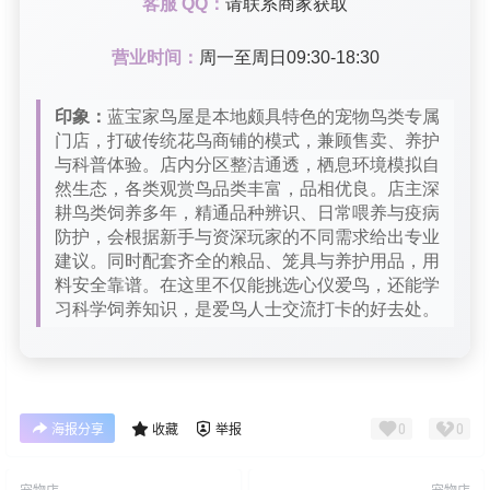
客服 QQ：
请联系商家获取
营业时间：
周一至周日09:30-18:30
印象：
蓝宝家鸟屋是本地颇具特色的宠物鸟类专属
门店，打破传统花鸟商铺的模式，兼顾售卖、养护
与科普体验。店内分区整洁通透，栖息环境模拟自
然生态，各类观赏鸟品类丰富，品相优良。店主深
耕鸟类饲养多年，精通品种辨识、日常喂养与疫病
防护，会根据新手与资深玩家的不同需求给出专业
建议。同时配套齐全的粮品、笼具与养护用品，用
料安全靠谱。在这里不仅能挑选心仪爱鸟，还能学
习科学饲养知识，是爱鸟人士交流打卡的好去处。
0
0
海报分享
收藏
举报