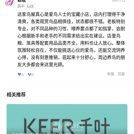
6月11日
高中
Lv3
这家鸟屋真心是爱鸟人士的宝藏小店，店内打理得干净
清爽，各类观赏鸟品相俱佳，状态都很不错。老板特别
专业，对不同品种的习性、喂养要点都了如指掌，会耐
心根据新手和老手的不同需求给出实在建议。店里鸟
粮、笼具等配套用品品类齐全，用料也让人放心。整体
氛围轻松自在，不仅能挑选心仪的爱鸟，还能交流饲养
心得，没有刻意推销，逛起来十分舒心，周边养鸟的朋
友大多都会来这里光顾。
举报
回复
0
0
相关推荐