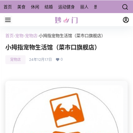
首页
美食
休闲
结婚
运动健身
丽人
景点/周边游
宠物
首页
›
宠物
›
宠物店
›
小拇指宠物生活馆（菜市口旗舰店）
小拇指宠物生活馆（菜市口旗舰店）
0
宠物店
24年12月17日