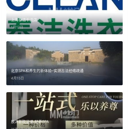
上海泰洁干洗店
1月17日
北京SPA和养生的新体验–实测古法经络疏通
4月15日
辰沐影院足道·轻养SPA