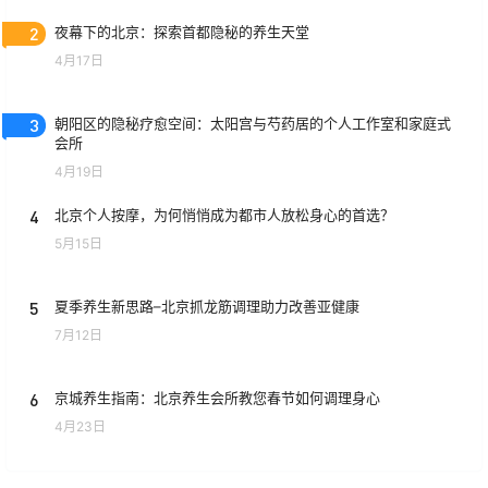
2
夜幕下的北京：探索首都隐秘的养生天堂
4月17日
3
朝阳区的隐秘疗愈空间：太阳宫与芍药居的个人工作室和家庭式
会所
4月19日
4
北京个人按摩，为何悄悄成为都市人放松身心的首选？
5月15日
5
夏季养生新思路–北京抓龙筋调理助力改善亚健康
7月12日
6
京城养生指南：北京养生会所教您春节如何调理身心
4月23日