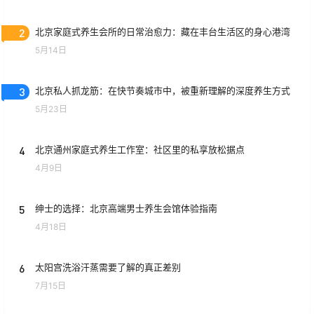
2
北京家庭式养生会所的日常治愈力：藏在丰台生活区的身心港湾
5月14日
3
北京私人抓龙筋：在快节奏城市中，被重新理解的深度养生方式
5月23日
4
北京通州家庭式养生工作室：社区里的私享放松据点
4月9日
5
绅士的选择：北京高端男士养生会馆体验指南
4月18日
6
太阳宫洗浴汗蒸需要了解的真正差别
7月15日