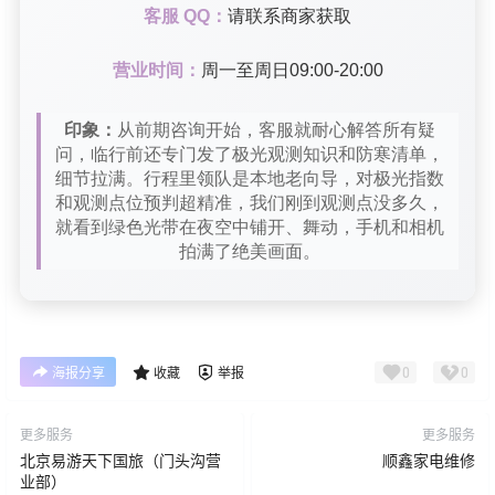
客服 QQ：
请联系商家获取
营业时间：
周一至周日09:00-20:00
印象：
从前期咨询开始，客服就耐心解答所有疑
问，临行前还专门发了极光观测知识和防寒清单，
细节拉满。行程里领队是本地老向导，对极光指数
和观测点位预判超精准，我们刚到观测点没多久，
就看到绿色光带在夜空中铺开、舞动，手机和相机
拍满了绝美画面。
0
0
海报分享
收藏
举报
更多服务
更多服务
北京易游天下国旅（门头沟营
顺鑫家电维修
业部）