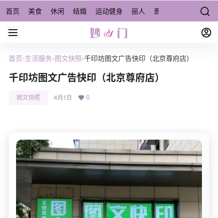
首页
美食
休闲
结婚
运动健身
丽人
景点/周边游
宠物
首页
›
生活服务
›
图文快照
›
千印坊图文广告快印（北京尊府店）
千印坊图文广告快印（北京尊府店）
0
图文快照
4月1日