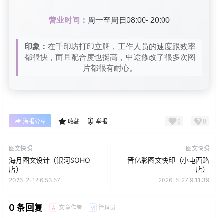
营业时间：
周一至周日08:00- 20:00
印象：
在千印坊打印立牌，工作人员的速度跟效率
都很快，而且配合度也挺高，中途修改了很多次图
片都很有耐心。
0
0
海报分享
收藏
举报
图文快照
图文快照
海月图文设计（银河SOHO
晋亿彩图文快印（小屯西路
店）
店）
2026-2-12 6:53:57
2026-5-27 9:11:39
0 条回复
文章作者
管理员
A
M