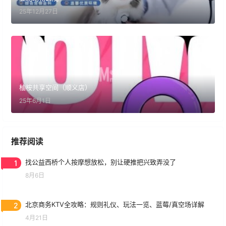
25年12月27日
柚桉共享空间（顺义店）
25年6月1日
推荐阅读
1
找公益西桥个人按摩想放松，别让硬推把兴致弄没了
8月6日
2
北京商务KTV全攻略：规则礼仪、玩法一览、蓝莓/真空场详解
4月21日