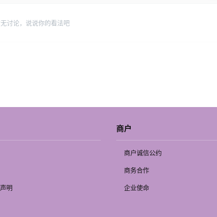
暂无讨论，说说你的看法吧
商户
商户诚信公约
商务合作
声明
企业使命