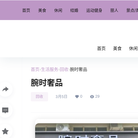
首页
美食
休闲
结婚
运动健身
丽人
景点/
首页
美食
休闲
首页
›
生活服务
›
回收
›
腕时奢品
腕时奢品
0
29
回收
3月5日