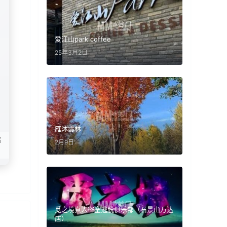
爱江山park coffee
25年3月2日
雁沐霞林
都
2月9日
觅之境真人密室逃脱俱乐部（石景山万达
店）