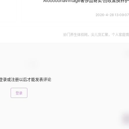
AlooooohaVintage奢侈品寄卖·回收置换养护
2026-4-28 13:09:07
妙门养生体验网，尖儿货汇聚，个人家庭情
确
登录或注册以后才能发表评论
登录