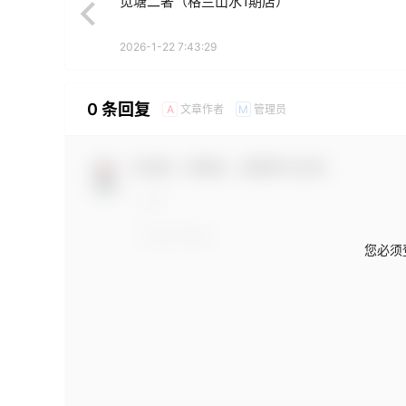
觅塘二奢（格兰山水1期店）
2026-1-22 7:43:29
0 条回复
文章作者
管理员
A
M
欢迎您，新朋友，感谢参与互动！
您必须