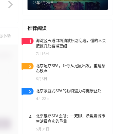
25年2月20日
推荐阅读
景体验
1
海淀区五道口精油放松别乱选，懂的人会
把这几处看得更细
7月16日
认修改
2
北京足疗SPA，让你从足底出发，重建身
心秩序
5月5日
3
北京家庭式SPA的独特魅力与健康益处
4月22日
4
北京足疗SPA会所：一双脚，承载着城市
生活最真实的重量
提交
5月31日