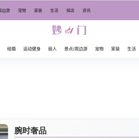
周边游
宠物
家装
生活
探店
资讯
结婚
运动健身
丽人
景点/周边游
宠物
家装
生活
腕时奢品