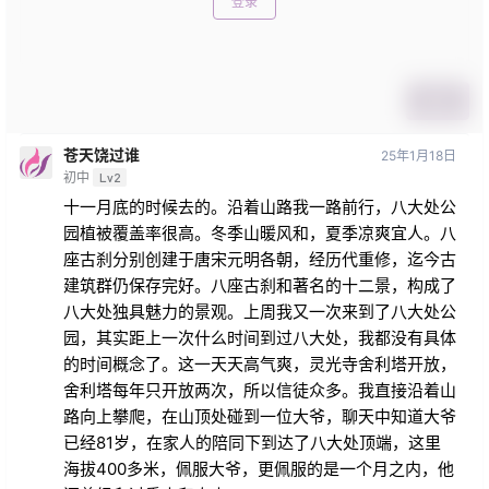
登录
提交
苍天饶过谁
25年1月18日
初中
Lv2
十一月底的时候去的。沿着山路我一路前行，八大处公
园植被覆盖率很高。冬季山暖风和，夏季凉爽宜人。八
座古刹分别创建于唐宋元明各朝，经历代重修，迄今古
建筑群仍保存完好。八座古刹和著名的十二景，构成了
八大处独具魅力的景观。上周我又一次来到了八大处公
园，其实距上一次什么时间到过八大处，我都没有具体
的时间概念了。这一天天高气爽，灵光寺舍利塔开放，
舍利塔每年只开放两次，所以信徒众多。我直接沿着山
路向上攀爬，在山顶处碰到一位大爷，聊天中知道大爷
已经81岁，在家人的陪同下到达了八大处顶端，这里
海拔400多米，佩服大爷，更佩服的是一个月之内，他