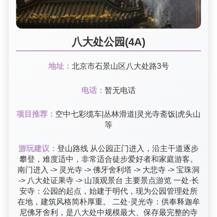
八大处公园(4A)
地址：
北京市石景山区八大处路3号
电话：
暂无电话
项目推荐：
空中七彩缆车|丛林滑道|灵光寺斋饭|虎头山
等
游玩建议：
登山路线 从公园正门进入，沿主干道逐步
攀登，难度适中，非常适合徒步爱好者和家庭游客。
南门进入 -> 灵光寺 -> 佛牙舍利塔 -> 大悲寺 -> 宝珠洞
-> 八大处证果寺 -> 山顶观景台 主要景点游览 一处·长
安寺：公园的起点，始建于明代，现为公园管理处所
在地，建筑风格简朴厚重。 二处·灵光寺：供奉释迦牟
尼佛牙舍利，是八大处中规模最大、保存最完整的寺