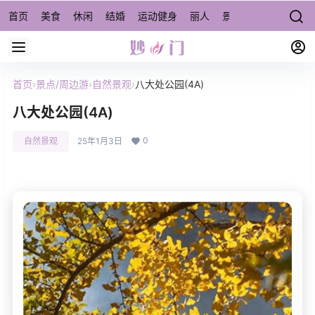
首页
美食
休闲
结婚
运动健身
丽人
景点/周边游
宠物
首页
›
景点/周边游
›
自然景观
›
八大处公园(4A)
八大处公园(4A)
0
自然景观
25年1月3日