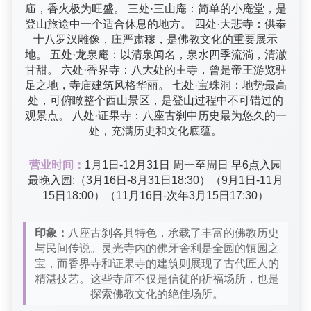
庙，香火极为旺盛。 三处·三山庵：简单的小庵堂，是
登山旅途中一个适合休息的地方。 四处·大悲寺：供奉
十八罗汉雕像，庄严肃穆，是佛教文化的重要展示
地。 五处·龙泉庵：以清泉闻名，泉水四季流淌，清澈
甘甜。 六处·香界寺：八大处的主寺，曾是帝王游览驻
足之地，寺庙建筑风格华丽。 七处·宝珠洞：地势最高
处，可俯瞰整个西山景区，是登山过程中不可错过的
观景点。 八处·证果寺：八座古刹中历史最为悠久的一
处，充满历史和文化底蕴。
营业时间：
1月1日-12月31日 周一至周日 早6点入园
最晚入园:（3月16日-8月31日18:30）（9月1日-11月
15日18:00）（11月16日-次年3月15日17:30）
印象：
八座古刹各具特色，承载了丰富的佛教历史
与民间传说。灵光寺内的佛牙舍利是全园的镇园之
宝，而香界寺和证果寺的建筑则展现了古代匠人的
精湛技艺。这些寺庙不仅是信徒的祈福场所，也是
探索佛教文化的绝佳场所。