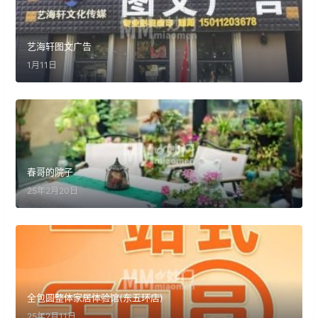
艺海轩图文广告
1月11日
春哥的院子
25年2月20日
全包圆整体家居体验馆(东五环店)
25年2月11日