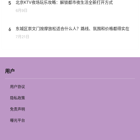
5
北京KTV夜场玩乐攻略：解锁都市夜生活全新打开方式
6月9日
6
东城区崇文门按摩放松适合什么人？路线、氛围和价格都得实在
7月21日
用户
用户协议
隐私政策
免责声明
曝光平台