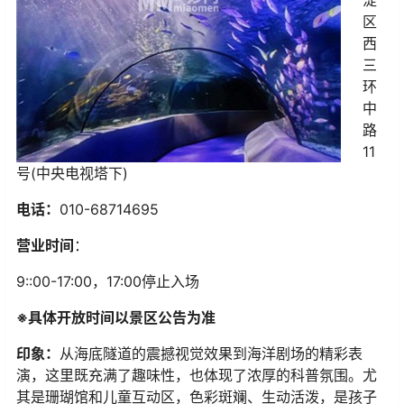
淀
区
西
三
环
中
路
11
号(中央电视塔下)
电话：
010-68714695
营业时间
：
9::00-17:00，17:00停止入场
※具体开放时间以景区公告为准
印象：
从海底隧道的震撼视觉效果到海洋剧场的精彩表
演，这里既充满了趣味性，也体现了浓厚的科普氛围。尤
其是珊瑚馆和儿童互动区，色彩斑斓、生动活泼，是孩子