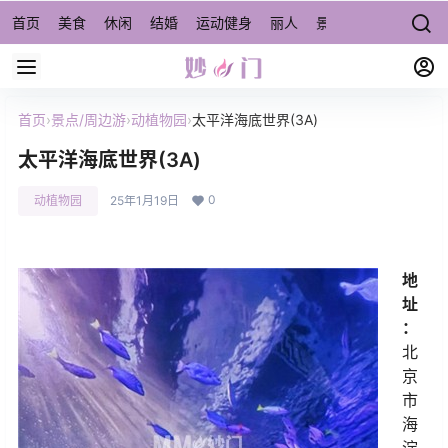
首页
美食
休闲
结婚
运动健身
丽人
景点/周边游
宠物
首页
›
景点/周边游
›
动植物园
›
太平洋海底世界(3A)
太平洋海底世界(3A)
0
动植物园
25年1月19日
地
址
：
北
京
市
海