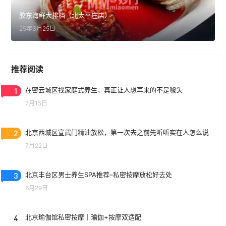
胶东海鲜大排档（北太平庄店）
25年3月25日
推荐阅读
1
在密云城区找家庭式养生，真正让人想再来的不是噱头
7月15日
2
北京西城区宣武门精油放松，第一次去之前先听听实在人怎么说
7月22日
3
北京丰台区男士养生SPA推荐–私密按摩放松好去处
6月29日
4
北京瑜伽馆私密按摩｜瑜伽+按摩双适配