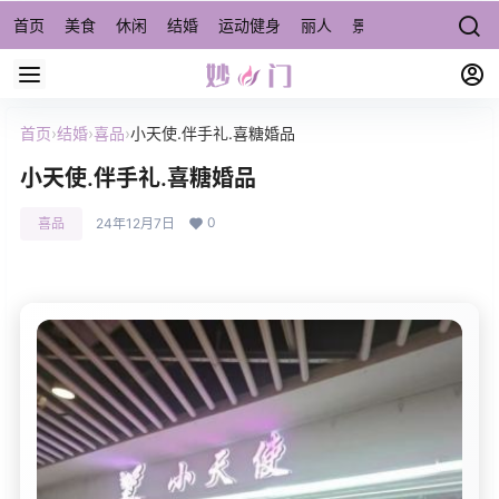
首页
美食
休闲
结婚
运动健身
丽人
景点/周边游
宠物
首页
›
结婚
›
喜品
›
小天使.伴手礼.喜糖婚品
小天使.伴手礼.喜糖婚品
0
喜品
24年12月7日