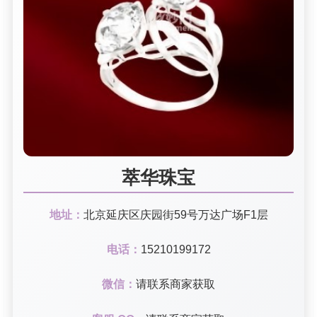
萃华珠宝
地址：
北京延庆区庆园街59号万达广场F1层
电话：
15210199172
微信：
请联系商家获取