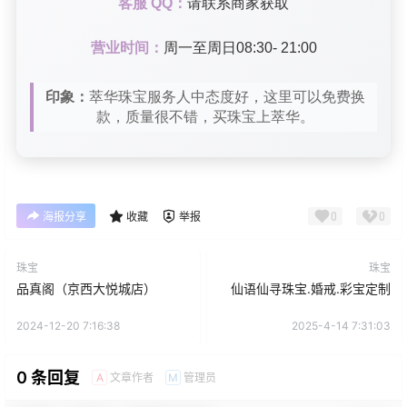
客服 QQ：
请联系商家获取
营业时间：
周一至周日08:30- 21:00
印象：
萃华珠宝服务人中态度好，这里可以免费换
款，质量很不错，买珠宝上萃华。
0
0
海报分享
收藏
举报
珠宝
珠宝
品真阁（京西大悦城店）
仙语仙寻珠宝.婚戒.彩宝定制
2024-12-20 7:16:38
2025-4-14 7:31:03
0 条回复
文章作者
管理员
A
M