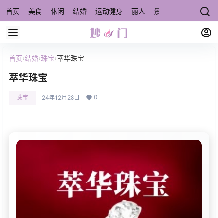
首页
美食
休闲
结婚
运动健身
丽人
景点/周边游
宠物
首页
›
结婚
›
珠宝
›
萃华珠宝
萃华珠宝
0
珠宝
24年12月28日