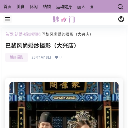
首页
美食
休闲
结婚
运动健身
丽人
景点/周边游
宠物
首页
›
结婚
›
婚纱摄影
›
巴黎风尚婚纱摄影（大兴店）
巴黎风尚婚纱摄影（大兴店）
0
婚纱摄影
25年1月18日