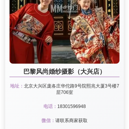
巴黎风尚婚纱摄影（大兴店）
地址：
北京大兴区庞各庄华佗路9号院熙兆大厦3号楼7
层706室
电话：
18301596948
微信：
请联系商家获取