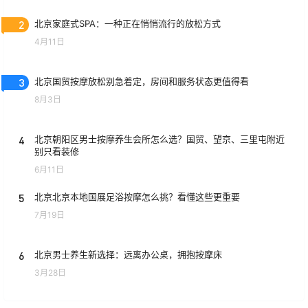
2
北京家庭式SPA：一种正在悄悄流行的放松方式
4月11日
3
北京国贸按摩放松别急着定，房间和服务状态更值得看
8月3日
4
北京朝阳区男士按摩养生会所怎么选？国贸、望京、三里屯附近
别只看装修
6月11日
5
北京北京本地国展足浴按摩怎么挑？看懂这些更重要
7月19日
6
北京男士养生新选择：远离办公桌，拥抱按摩床
3月28日