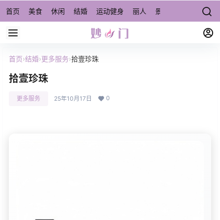
首页
美食
休闲
结婚
运动健身
丽人
景点/周边游
宠物
首页
›
结婚
›
更多服务
›
拾壹珍珠
拾壹珍珠
0
更多服务
25年10月17日