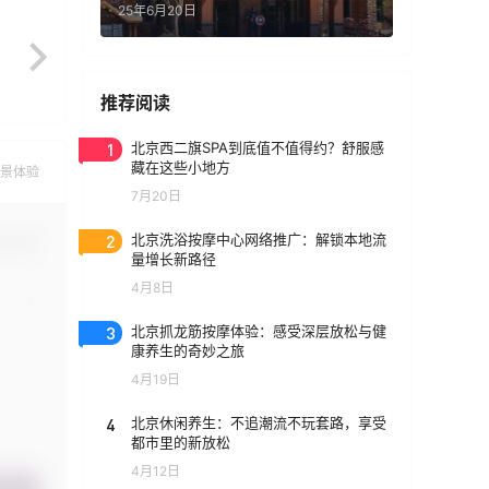
25年6月20日
推荐阅读
1
北京西二旗SPA到底值不值得约？舒服感
藏在这些小地方
景体验
7月20日
2
北京洗浴按摩中心网络推广：解锁本地流
认修改
量增长新路径
4月8日
3
北京抓龙筋按摩体验：感受深层放松与健
康养生的奇妙之旅
4月19日
4
北京休闲养生：不追潮流不玩套路，享受
都市里的新放松
4月12日