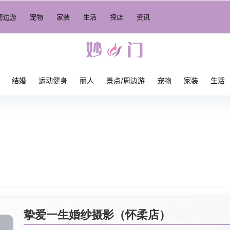
周边游
宠物
家装
生活
探店
资讯
结婚
运动健身
丽人
景点/周边游
宠物
家装
生活
挚爱一生婚纱摄影（怀柔店）