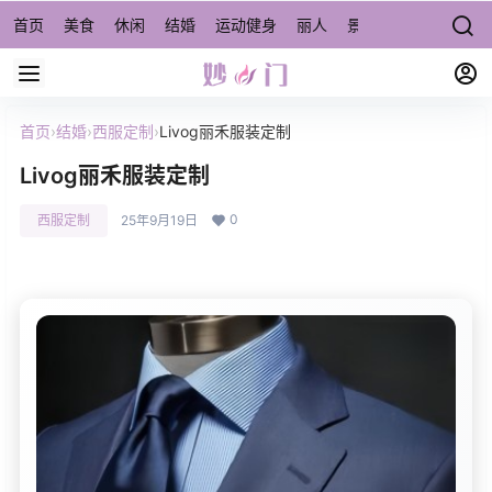
首页
美食
休闲
结婚
运动健身
丽人
景点/周边游
宠物
首页
›
结婚
›
西服定制
›
Livog丽禾服装定制
Livog丽禾服装定制
0
西服定制
25年9月19日