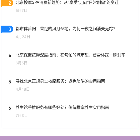
2
北京按摩SPA消费新趋势：从“享受”走向“日常刚需”的变迁
5月7日
3
都市体验网：曾经的风月圣地，为何一夜之间消失无踪？
4月24日
4
北京保健按摩深度指南：在匆忙的城市里，替身体踩一脚刹车
6月5日
5
寻找北京正规男士按摩服务：避免陷阱的实用指南
4月18日
6
养生馆手推服务有哪些好处？传统推拿养生实用指南
7月3日