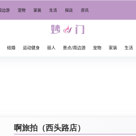
周边游
宠物
家装
生活
探店
资讯
结婚
运动健身
丽人
景点/周边游
宠物
家装
生活
啊旅拍（西头路店）