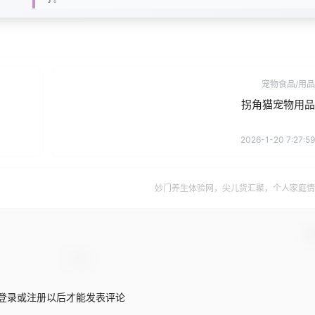
宠物食品/用品
拐角猫宠物用品
2026-1-20 7:27:59
妙门养生体验网，尖儿货汇聚，个人家庭情
确
登录或注册以后才能发表评论