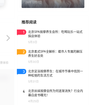
24年12月7日
推荐阅读
1
北京SPA按摩养生会所：吃喝玩乐一站式
探店体验
5月3日
2
北京柔式SPA全解析：都市人专属的解压
养生好去处
5月30日
景体验
3
北京足浴按摩养生：在城市节奏中找到一
种松弛的生活方式
认修改
5月31日
4
北京丝袜按摩会所为何逐渐消失？行业内
幕白皮书曝光！
4月25日