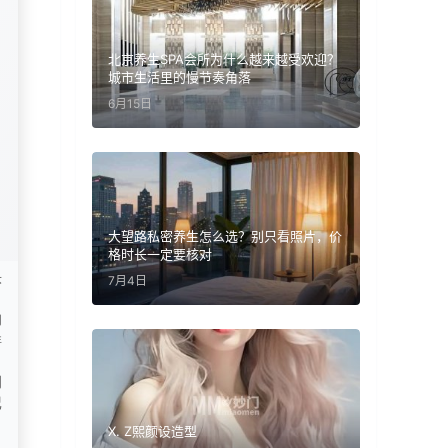
北京养生SPA会所为什么越来越受欢迎？
城市生活里的慢节奏角落
6月15日
大望路私密养生怎么选？别只看照片，价
格时长一定要核对
头
7月4日
构
样
期
记
X. Z熙颜设造型