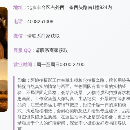
地址：
北京丰台区右外西二条西头路南1幢924内
电话：
4008251008
微信：
请联系商家获取
客服 QQ：
请联系商家获取
营业时间：
周一至周日08:00-22:00
印象：
阿旅拍摄影工作室跳出模板化拍摄套路，擅长用镜
捕捉自然真实的情绪与画面。主创团队有着丰富的实拍经
验，不局限固定风格，会结合场景、人物特质和拍摄诉求
思画面。工作室涵盖人像写真、生活纪实、外景旅拍等多
品类，注重光影运用与细节把控，拒绝千篇一律的摆拍模
式。沟通轻松细致，会耐心倾听想法并给出专业建议，后
修图也保留原生质感。在这里拍照不止是定格影像，更是
录独属于个人的鲜活瞬间，深受不少摄影爱好者与顾客认
可。