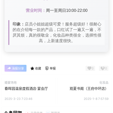
营业时间：
周一至周日10:00-22:00
印象：
店员小姐姐超级可爱！服务超级好！很耐心
的在介绍每一款的产品，口红试了一遍又一遍，不
厌其烦，真的很敬业，化妆品种类很全，选择性很
高，上新速度很快。
0
0
海报分享
收藏
举报
婚宴场地
化妆品
春晖园温泉度假酒店·宴会厅
观夏书阁（王府中环店）
2025-3-23 7:23:46
2025-1-8 7:57:59