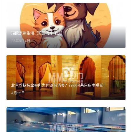
瑞欧宠物生活（苏园写字楼店）
25年8月4日
北京丝袜按摩会所为何逐渐消失？行业内幕白皮书曝光！
4月25日