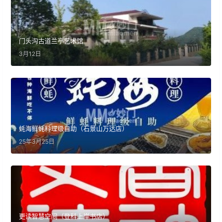
门头沟古道兰亭艺术馆
3月12日
蚝海鲜蚝料理级自助（石景山万达店）
25年3月25日
更读智慧空间（登科上岸书店）