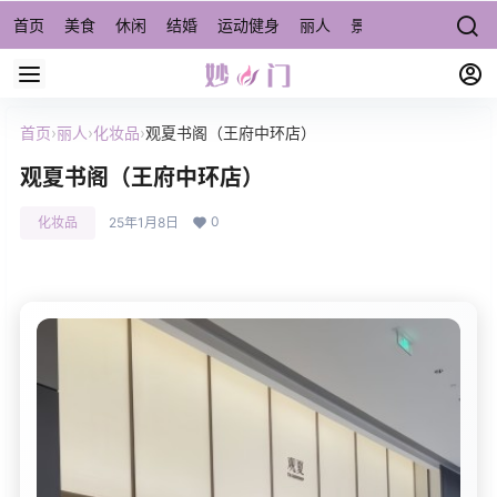
首页
美食
休闲
结婚
运动健身
丽人
景点/周边游
宠物
首页
›
丽人
›
化妆品
›
观夏书阁（王府中环店）
观夏书阁（王府中环店）
0
化妆品
25年1月8日