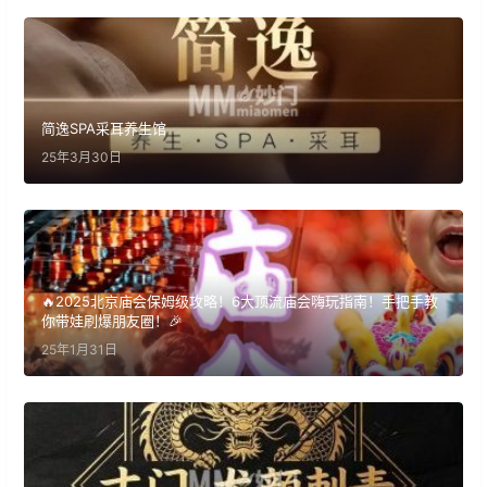
简逸SPA采耳养生馆
25年3月30日
🔥2025北京庙会保姆级攻略！6大顶流庙会嗨玩指南！手把手教
你带娃刷爆朋友圈！🎉
25年1月31日