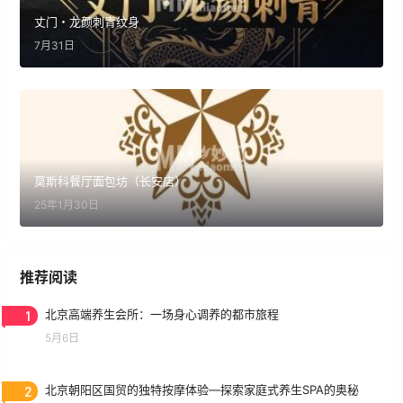
丈门・龙颜刺青纹身
7月31日
莫斯科餐厅面包坊（长安店）
25年1月30日
推荐阅读
1
北京高端养生会所：一场身心调养的都市旅程
5月6日
2
北京朝阳区国贸的独特按摩体验—探索家庭式养生SPA的奥秘