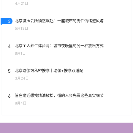
4月21日
3
北京减压会所悄然崛起：一座城市的男性情绪避风港
5月13日
4
北京个人养生体验网：城市夜晚里的另一种放松方式
8月1日
5
北京瑜伽馆私密按摩｜瑜伽+按摩双适配
3月24日
6
管庄附近想找精油放松，懂的人会先看这些真实细节
8月4日