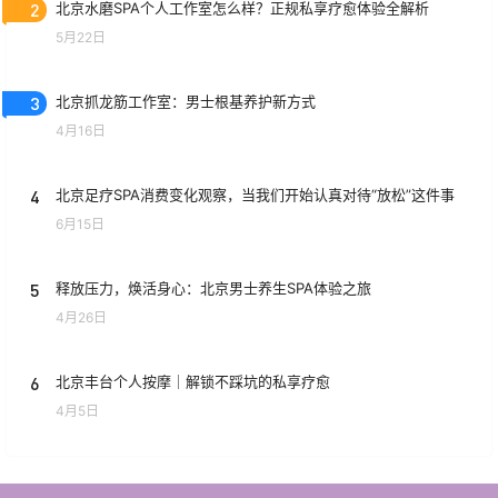
2
北京水磨SPA个人工作室怎么样？正规私享疗愈体验全解析
5月22日
3
北京抓龙筋工作室：男士根基养护新方式
4月16日
4
北京足疗SPA消费变化观察，当我们开始认真对待“放松”这件事
6月15日
5
释放压力，焕活身心：北京男士养生SPA体验之旅
4月26日
6
北京丰台个人按摩｜解锁不踩坑的私享疗愈
4月5日