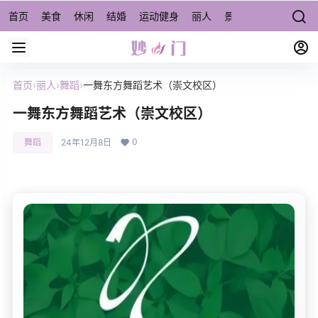
首页
美食
休闲
结婚
运动健身
丽人
景点/周边游
宠物
首页
›
丽人
›
舞蹈
›
一舞东方舞蹈艺术（崇文校区）
一舞东方舞蹈艺术（崇文校区）
0
舞蹈
24年12月8日