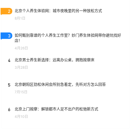
2
北京个人养生体验网：城市夜晚里的另一种放松方式
8月1日
3
如何甄别靠谱的个人养生工作室？妙门养生体验网带你避坑找好
店！
4月26日
4
北京男士养生新选择：远离办公桌，拥抱按摩床
3月28日
5
北京朝阳区劲松休闲会所别急着定，先听对方怎么回答
7月15日
6
北京上门按摩：解锁都市人足不出户的松弛新方式
4月10日