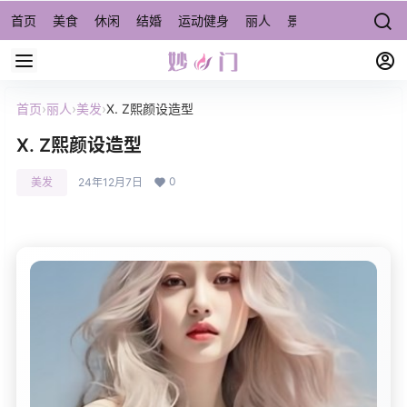
首页
美食
休闲
结婚
运动健身
丽人
景点/周边游
宠物
首页
›
丽人
›
美发
›
X. Z熙颜设造型
X. Z熙颜设造型
0
美发
24年12月7日