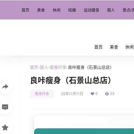
首页
美食
休闲
结婚
运动健身
丽人
景点/
首页
美食
休闲
首页
›
丽人
›
瘦身纤体
›
良咔瘦身（石景山总店）
良咔瘦身（石景山总店）
0
24
瘦身纤体
25年11月11日