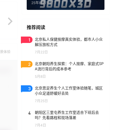
25年8月11日
推荐阅读
1
北京私人保健按摩真实体验，都市人小众
解压放松方式
景体验
7月22日
2
北京朝阳养生探索：个人按摩、家庭式SP
A流行背后的成本参考
认修改
5月8日
3
北京思足养生个人工作室体验随笔，城区
小众足道舒缓好去处
7月25日
4
朝阳区三里屯养生工作室适合下班后去
吗？先看路程和现场落差
7月4日