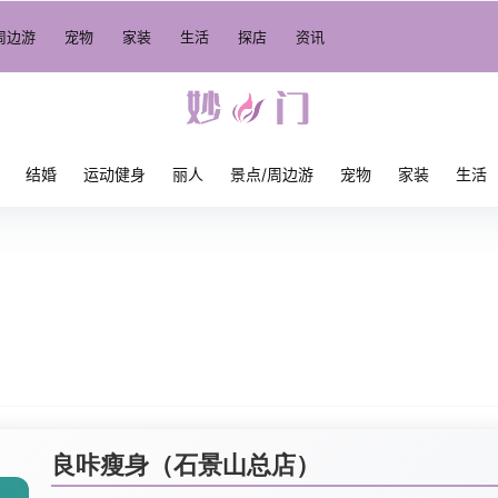
周边游
宠物
家装
生活
探店
资讯
结婚
运动健身
丽人
景点/周边游
宠物
家装
生活
良咔瘦身（石景山总店）