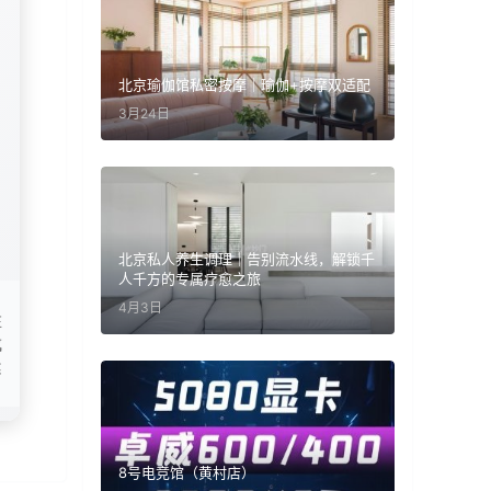
北京瑜伽馆私密按摩｜瑜伽+按摩双适配
3月24日
北京私人养生调理｜告别流水线，解锁千
人千方的专属疗愈之旅
4月3日
在
成
健
8号电竞馆（黄村店）