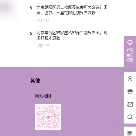
5
北京朝阳区男士按摩养生会所怎么选？国
提交
贸、望京、三里屯附近别只看装修
6月11日
6
北京丰台区宋家庄私密养生别只看图，现
场舒服才算数
7月17日
解锁
会员
权限
其他
网站地图