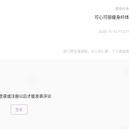
瘦身纤体
可心可丽瘦身纤体
2025-11-12 7:12:11
妙门养生体验网，尖儿货汇聚，个人家庭情
确
登录或注册以后才能发表评论
登录