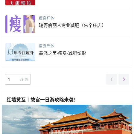
瘦身纤体
瑞菁瘦丽人专业减肥（朱辛庄店）
瘦身纤体
鑫派之美·瘦身·减肥塑形
❮
❯
/
3 页
红墙黄瓦丨故宫一日游攻略来袭！