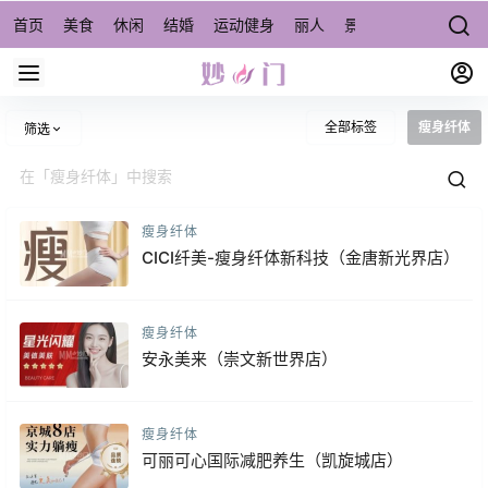
首页
美食
休闲
结婚
运动健身
丽人
景点/周边游
宠物
全部标签
瘦身纤体
筛选
瘦身纤体
CICI纤美-瘦身纤体新科技（金唐新光界店）
瘦身纤体
安永美来（崇文新世界店）
瘦身纤体
可丽可心国际减肥养生（凯旋城店）