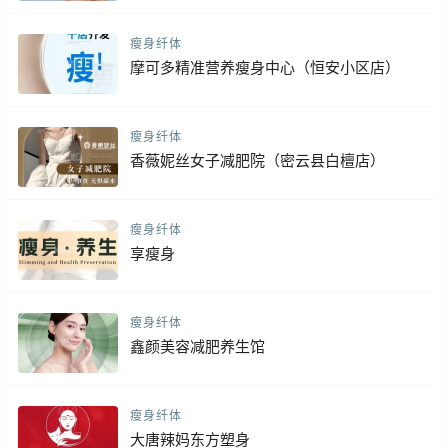
瘦身纤体
摩可多精准营养瘦身中心（恒安小区店）
瘦身纤体
香薇妮丝女子减肥院（密云县白檀店）
瘦身纤体
享瘦身
瘦身纤体
鑫颜美容减肥养生馆
瘦身纤体
大唐辣妈东方塑身