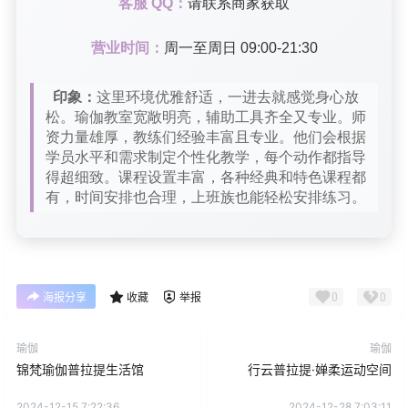
客服 QQ：
请联系商家获取
营业时间：
周一至周日 09:00-21:30
印象：
这里环境优雅舒适，一进去就感觉身心放
松。瑜伽教室宽敞明亮，辅助工具齐全又专业。师
资力量雄厚，教练们经验丰富且专业。他们会根据
学员水平和需求制定个性化教学，每个动作都指导
得超细致。课程设置丰富，各种经典和特色课程都
有，时间安排也合理，上班族也能轻松安排练习。
0
0
海报分享
收藏
举报
瑜伽
瑜伽
锦梵瑜伽普拉提生活馆
行云普拉提·婵柔运动空间
2024-12-15 7:22:36
2024-12-28 7:03:11