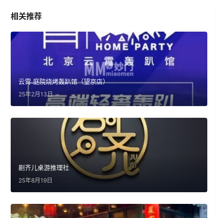
相关推荐
云霄.庭院烧烤轰趴馆（望京店）
25年2月13日
剧齐儿桌游推理社
25年8月19日