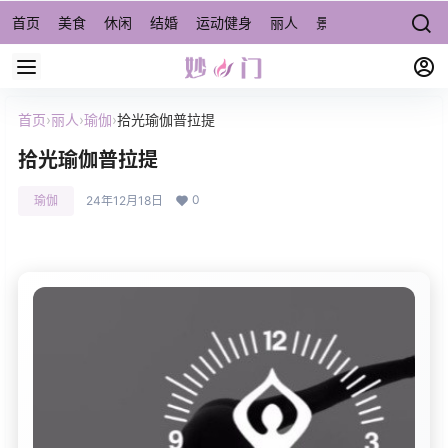
首页
美食
休闲
结婚
运动健身
丽人
景点/周边游
宠物
首页
›
丽人
›
瑜伽
›
拾光瑜伽普拉提
拾光瑜伽普拉提
0
瑜伽
24年12月18日