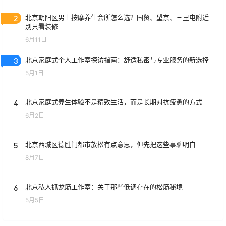
2
北京朝阳区男士按摩养生会所怎么选？国贸、望京、三里屯附近
别只看装修
6月11日
3
北京家庭式个人工作室探访指南：舒适私密与专业服务的新选择
5月1日
4
北京家庭式养生体验不是精致生活，而是长期对抗疲惫的方式
6月2日
5
北京西城区德胜门都市放松有点意思，但先把这些事聊明白
8月7日
6
北京私人抓龙筋工作室：关于那些低调存在的松筋秘境
5月5日