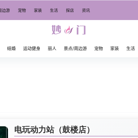
周边游
宠物
家装
生活
探店
资讯
结婚
运动健身
丽人
景点/周边游
宠物
家装
生活
电玩动力站（鼓楼店）