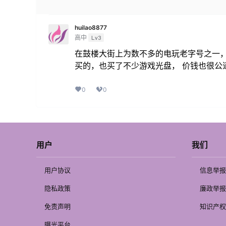
huilao8877
高中
Lv3
在鼓楼大街上为数不多的电玩老字号之一，
买的，也买了不少游戏光盘， 价钱也很公
0
0
用户
我们
用户协议
信息举报
隐私政策
廉政举报
免责声明
知识产权
曝光平台