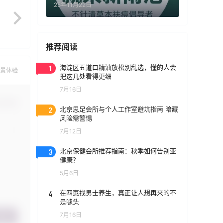
25年11月22日
推荐阅读
1
海淀区五道口精油放松别乱选，懂的人会
景体验
把这几处看得更细
7月16日
认修改
2
北京思足会所与个人工作室避坑指南 暗藏
风险需警惕
7月12日
3
北京保健会所推荐指南：秋季如何告别亚
健康？
5月6日
4
在四惠找男士养生，真正让人想再来的不
是噱头
7月16日
提交