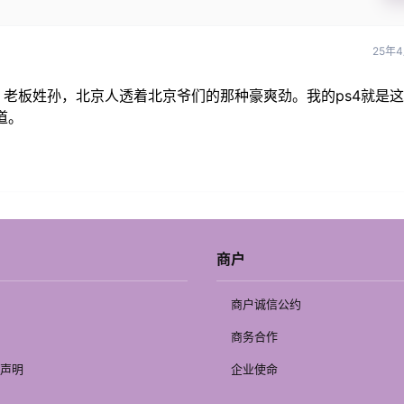
25年
老板姓孙，北京人透着北京爷们的那种豪爽劲。我的ps4就是
道。
商户
商户诚信公约
商务合作
声明
企业使命