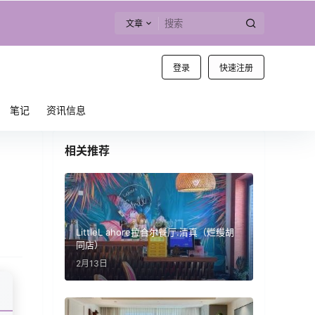
文章
登录
快速注册
笔记
资讯信息
相关推荐
LittleL ahore拉合尔餐厅.清真（烂缦胡
同店）
2月13日