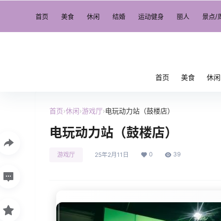
首页
美食
休闲
结婚
运动健身
丽人
景点/
首页
美食
休闲
首页
›
休闲
›
游戏厅
›
电玩动力站（鼓楼店）
电玩动力站（鼓楼店）
0
39
游戏厅
25年2月11日