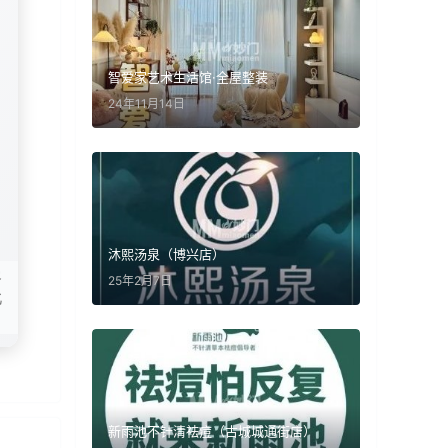
智爱家艺术生活馆·全屋整装
24年11月14日
沐熙汤泉（博兴店）
客
25年2月7日
此
新雨池不针清祛痘（古城城通街店）