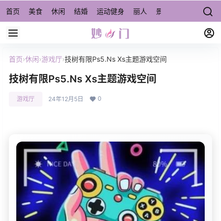
首页
美食
休闲
结婚
运动健身
丽人
景点/周边游
宠物
首页
›
休闲
›
游戏厅
›
技树有限Ps5.Ns Xs主题游戏空间
技树有限Ps5.Ns Xs主题游戏空间
0
游戏厅
24年12月5日