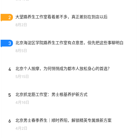
2
大望路养生工作室看着差不多，真正差别在到店以后
8月2日
3
北京海淀区学院路养生工作室有点意思，但先把这些事聊明白
8月5日
4
北京个人按摩，为何悄悄成为都市人放松身心的首选？
5月15日
5
北京抓龙筋工作室：男士根基养护新方式
4月16日
6
北京男士春季养生｜顺时养阳，解锁精英专属焕新方案
4月2日