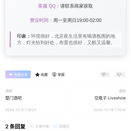
客服 QQ：
请联系商家获取
营业时间：
周一至周日19:00-02:00
印象：
环境很好，北京夜生活里有喝酒氛围的地
方，灯光恰到好处，布置也很好，又酷又温馨。
0
0
海报分享
收藏
举报
酒吧
酒吧
楚门酒吧
空瓶子·Liveshow
2024-12-9 7:18:23
2024-12-16 7:15:16
2 条回复
文章作者
管理员
A
M