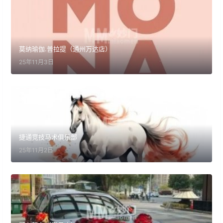
莫纳瑜伽.普拉提（通州万达店）
25年11月3日
捷通竞技马术俱乐部
25年11月2日