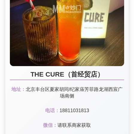
THE CURE（首经贸店）
地址：
北京丰台区夏家胡同/纪家庙芳菲路龙湖西宸广
场南侧
电话：
18811031813
微信：
请联系商家获取