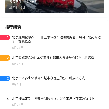
哥有租车（密云店）
25年3月6日
推荐阅读
1
北京通州按摩养生工作室怎么找？运河商务区、梨园、北苑附近
男士放松指南
6月24日
2
北京柔式SPA为什么受欢迎？都市人舒缓身心的养生新选择
6月27日
3
北京个人养生体验网：城市夜晚里的另一种放松方式
8月1日
4
北京按摩定制：从效率到边界感，足不出户正在成为新共识
5月23日