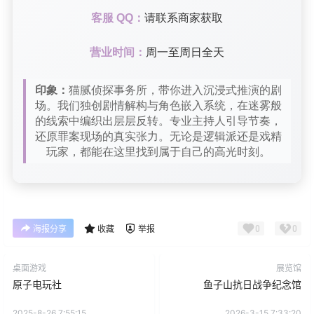
客服 QQ：
请联系商家获取
营业时间：
周一至周日全天
印象：
猫腻侦探事务所，带你进入沉浸式推演的剧
场。我们独创剧情解构与角色嵌入系统，在迷雾般
的线索中编织出层层反转。专业主持人引导节奏，
还原罪案现场的真实张力。无论是逻辑派还是戏精
玩家，都能在这里找到属于自己的高光时刻。
0
0
海报分享
收藏
举报
桌面游戏
展览馆
原子电玩社
鱼子山抗日战争纪念馆
2025-8-26 7:55:15
2026-3-15 7:33:20