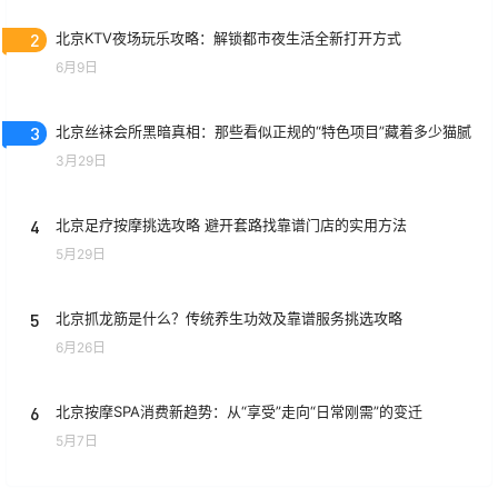
2
北京KTV夜场玩乐攻略：解锁都市夜生活全新打开方式
6月9日
3
北京丝袜会所黑暗真相：那些看似正规的“特色项目”藏着多少猫腻
3月29日
4
北京足疗按摩挑选攻略 避开套路找靠谱门店的实用方法
5月29日
5
北京抓龙筋是什么？传统养生功效及靠谱服务挑选攻略
6月26日
6
北京按摩SPA消费新趋势：从“享受”走向“日常刚需”的变迁
5月7日