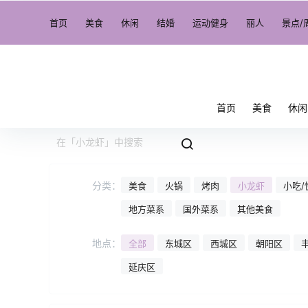
首页
美食
休闲
结婚
运动健身
丽人
景点/
首页
美食
休闲
分类：
美食
火锅
烤肉
小龙虾
小吃/
地方菜系
国外菜系
其他美食
地点：
全部
东城区
西城区
朝阳区
延庆区