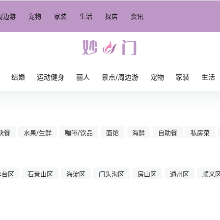
周边游
宠物
家装
生活
探店
资讯
结婚
运动健身
丽人
景点/周边游
宠物
家装
生活
快餐
水果/生鲜
咖啡/饮品
面馆
海鲜
自助餐
私房菜
丰台区
石景山区
海淀区
门头沟区
房山区
通州区
顺义