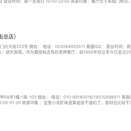
 营业时间：周一至周日 10:00-22:00 商家印象：餐厅位于阜成门附近
中最著名的是蒜蓉小龙虾，做得非常入味，小龙虾处理的也比较干净，就
很便利，各类卤货做的也很地道，价格实惠。...
簋街总店）
大街233号 微信： 电话：(010)64003511 客服QQ： 营业时间：
 商家印象：胡大饭馆，作为簋街标志性的老牌餐厅，自1999年创立至今已走过2
、香辣带劲，是不少食客心中的北京“夜宵必打卡”。店铺全天营业，早上
高峰。餐厅环境宽敞，靠窗座位视野开阔，颇有北京老街的韵味。...
1幢-1层-103 微信： 电话：010-69180018/18510898611 客
2:00-01:30 商家印象 ：这里小龙虾味道算是挺不错的了，食材也比较
体非常干净。...