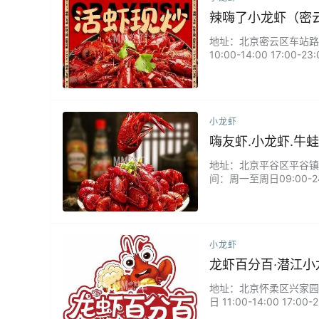
辣嗨了小龙虾（密
地址：北京密云区车站路51
10:00-14:00 17
上负责包间的工作人员非
棒。藕片无辣不欢的可以
小龙虾
嗨友虾.小龙虾.牛
地址：北京平谷区平谷镇农贸
间：周一至周日09:00
无穷。炭火烧烤香气四溢
都能为您带来轻松愉快的
小龙虾
龙虾百分百·潜江小
地址：北京怀柔区兴家园泉河
日 11:00-14:00 
镇。这里的小龙虾肉质鲜