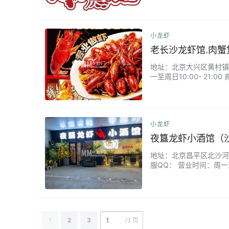
洁。...
小龙虾
老长沙龙虾馆.肉
地址：北京大兴区黄村镇康庄
一至周日10:00- 21
过走大油，油爆过之后，
虾尤其受到客户推荐，肉质
小龙虾
夜簋龙虾小酒馆（
地址：北京昌平区北沙河西三
服QQ： 营业时间：周一至
适，蒜香味浓郁鲜美，麻
1
2
3
/
3 页