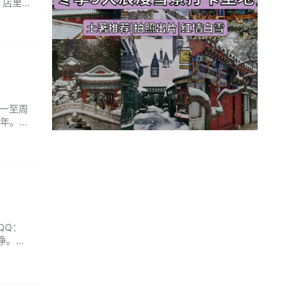
，店里
餐环境
周一至周
5年。主
十点去
服QQ：
干净。环