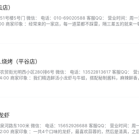
云店）
号楼5号门 微信： 电话：010-69020588 客服QQ： 营业时间：周
:00-23:00 商家印象 ：经常来的一家店，每一道菜都不踩雷，隔三差五的就来
常热情。「毛血旺」毛血旺材料丰富，沾点醋吃，美味。这家的土豆丝炒
尝试。炸蘑菇外酥里嫩，也挺好吃。...
蛙.烧烤（平谷店）
街光明西小区280排6号 微信： 电话：13522813617 客服QQ： 营
-24:00 商家印象 ：我们精选鲜活小龙虾与牛蛙，搭配秘制酱料，麻辣鲜
，肉质鲜嫩多汁，满足您的每一口期待。无论是朋友聚会还是家庭聚餐，
用餐体验。来这里，用美食点燃欢乐时光，让每一餐都成为难忘的味觉记忆！
龙虾
路东100米 微信： 电话：15652926688 客服QQ： 营业时间：周
17:00-22:00 商家印象 ：一共4个口味的龙虾，最喜欢蒜蓉的，然后是清真，之
嫩，个头也刚刚好，龙虾品质真的是没的说，服务态度也很好，环境特别