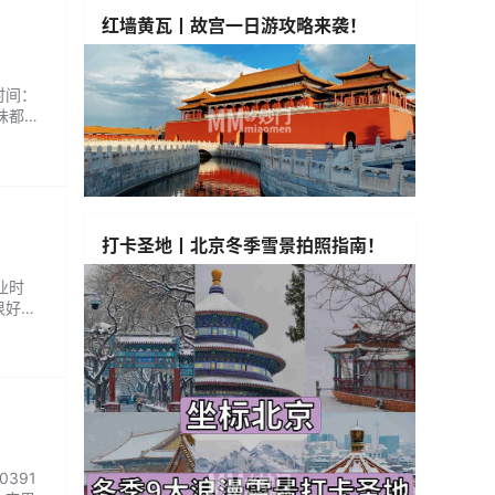
红墙黄瓦丨故宫一日游攻略来袭！
时间：
味都很
打卡圣地丨北京冬季雪景拍照指南！
业时
很好，
..
391