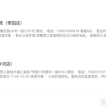
蟹煲（枣园店）
路26号一层C151号 微信： 电话：13693396874 客服QQ： 营业
:00 商家印象 ：老长沙龙虾馆.肉蟹煲以其独特的长沙口味虾闻名， 新鲜的小
虾壳红艳松脆，虾肉入口非常细嫩，且蘸酱后很有韵味。招牌小龙虾和精
饱满，口感极佳。...
沙河店）
路恒大城汇金街7号院11号楼负一层B142 微信： 电话：1368315311
周日 11:00-23:30 商家印象 ：小龙虾很好吃，服务员的态度很好，环
辣味也很好吃，汤汁还可以配主食，整体味道都非常不错。...
❮