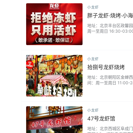
小龙虾
胖子龙虾·烧烤·小
地址：北京丰台区政馨园三区
周一至周日 16:30-
不错，招牌麻辣小虾就是
小龙虾
拾捌号龙虾烧烤
地址：北京朝阳区金蝉西路甲
间：周一至周日 11:0
龙虾一份够三个人吃，最
小龙虾
47号龙虾馆
地址：北京西城区阜成门西