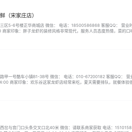
海鲜（宋家庄店）
5-6号楼正华商城店 微信： 电话：18500586868 客服QQ： 营业
03:00 商家印象：胖子龙虾的装修风格非常现代，服务人员态度热情，菜的口
香，肉质紧实，很新鲜，吃完意犹未尽。...
一号酷车小镇B1-3B号 微信： 电话：010-67200182 客服QQ： 营
0-24:00 商家印象：欢乐谷这家龙虾店经常来吃，夏天需要排队，就餐体验
喜欢蒜蓉口味的，不辣，拌刀削面非常的美味，龙虾q弹软嫩，个个饱满。.
岔与宫门口头条交叉口北40米 微信：请联系商家获取 电话：15101580