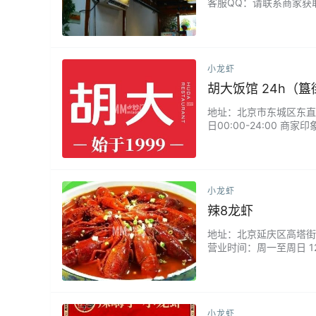
客服QQ：请联系商家获取
的特色是各类小龙虾，其
在文化旅游区内，观景也
小龙虾
胡大饭馆 24h（
地址：北京市东城区东直门内
日00:00-24:00
打的麻辣小龙虾口味浓烈
基本无需排队，适合避开
小龙虾
辣8龙虾
地址：北京延庆区高塔街甲58号
营业时间：周一至周日 1
境没有特殊的装修，但是整
小龙虾