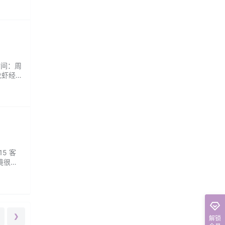
时间：周
龙虾经
品小龙
5 客
境很舒
❯
解锁