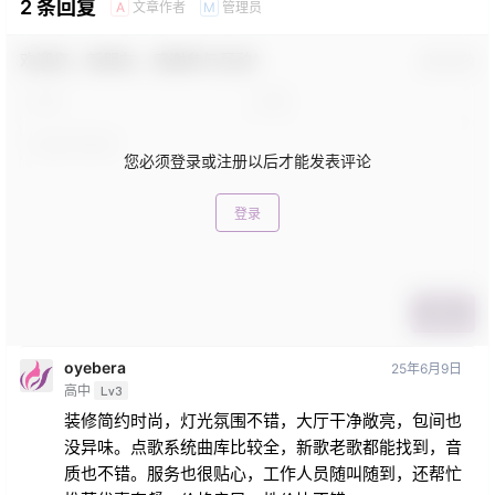
2 条回复
文章作者
管理员
A
M
欢迎您，新朋友，感谢参与互动！
确认修改
您必须登录或注册以后才能发表评论
登录
提交
oyebera
25年6月9日
高中
Lv3
装修简约时尚，灯光氛围不错，大厅干净敞亮，包间也
没异味。点歌系统曲库比较全，新歌老歌都能找到，音
质也不错。服务也很贴心，工作人员随叫随到，还帮忙