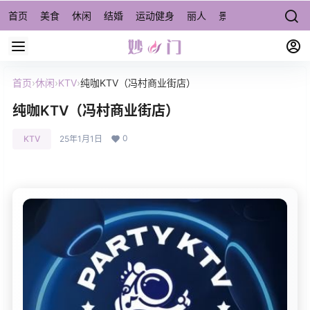
首页
美食
休闲
结婚
运动健身
丽人
景点/周边游
宠物
首页
›
休闲
›
KTV
›
纯咖KTV（冯村商业街店）
纯咖KTV（冯村商业街店）
0
KTV
25年1月1日