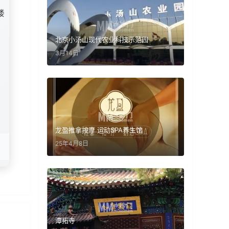
楼
北京小汤山现代农业科技示范园
3月14日
龙盈推拿按摩.运动SPA养生馆
25年4月8日
潭拓寺