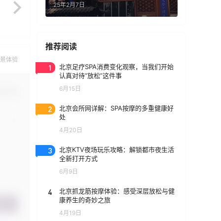
25年2月7日
推荐阅读
景体验
1
北京足疗SPA消费变化观察，当我们开始
认真对待“放松”这件事
6月15日
认修改
2
北京会所网详解：SPA按摩的多重健康好
处
4月20日
3
北京KTV夜场玩乐攻略：解锁都市夜生活
全新打开方式
6月9日
4
北京抓龙筋按摩体验：感受深层放松与健
康养生的奇妙之旅
提交
4月19日