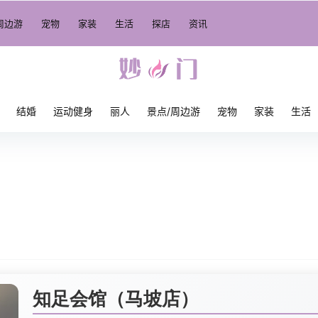
周边游
宠物
家装
生活
探店
资讯
结婚
运动健身
丽人
景点/周边游
宠物
家装
生活
知足会馆（马坡店）