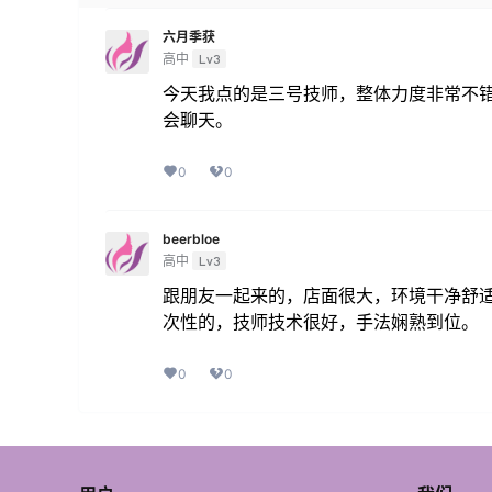
六月季获
高中
Lv3
今天我点的是三号技师，整体力度非常不
会聊天。
0
0
beerbloe
高中
Lv3
跟朋友一起来的，店面很大，环境干净舒
次性的，技师技术很好，手法娴熟到位。
0
0