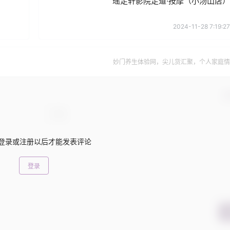
瑶足轩影院足道·按摩（小汤山店）
2024-11-28 7:19:27
妙门养生体验网，尖儿货汇聚，个人家庭情
确
登录或注册以后才能发表评论
登录