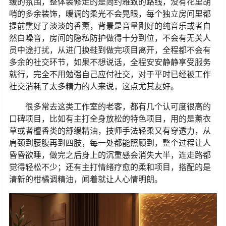
缓的氛围，整体装修走的是简约雅致的路线，没有花里胡
哨的多余装饰，暖调的柔光不会晃眼，每个独立房间里都
提前熏好了淡淡的香薰，背景是音量刚好的纯音乐或者自
然白噪音，房间的隐私防护做得十分到位，不会有无关人
员中途打扰，从进门换鞋到做完项目离开，全程都不会有
多余的社交环节，如果不想说话，全程安安静静享受服务
就行，完全不用勉强自己应付社交，对于平时已经被工作
社交消耗了太多精力的人来说，这点尤其友好。
很多常去这类工作室的老客，都有几个认可度很高的
口碑项目，比如有主打全身放松的特色项目，用的是薰衣
草或者檀香类的舒缓精油，技师手法轻柔又有穿透力，从
肩颈到腰腹再到四肢，每一处都能照顾到，整个过程让人
昏昏欲睡，做完之后身上的沉重感会消失大半，连走路都
觉得轻松不少；还有主打情绪疗愈的柔和项目，搭配的是
清新的柑橘调精油，闻着就让人心情明朗。