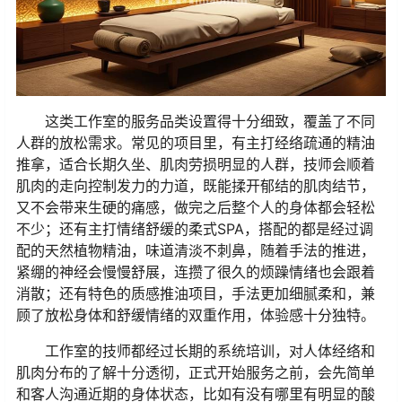
这类工作室的服务品类设置得十分细致，覆盖了不同
人群的放松需求。常见的项目里，有主打经络疏通的精油
推拿，适合长期久坐、肌肉劳损明显的人群，技师会顺着
肌肉的走向控制发力的力道，既能揉开郁结的肌肉结节，
又不会带来生硬的痛感，做完之后整个人的身体都会轻松
不少；还有主打情绪舒缓的柔式SPA，搭配的都是经过调
配的天然植物精油，味道清淡不刺鼻，随着手法的推进，
紧绷的神经会慢慢舒展，连攒了很久的烦躁情绪也会跟着
消散；还有特色的质感推油项目，手法更加细腻柔和，兼
顾了放松身体和舒缓情绪的双重作用，体验感十分独特。
工作室的技师都经过长期的系统培训，对人体经络和
肌肉分布的了解十分透彻，正式开始服务之前，会先简单
和客人沟通近期的身体状态，比如有没有哪里有明显的酸