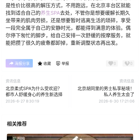
是性价比很高的解压方式，不用跑远，在北京丰台区就能
找到适合自己的
养生SPA
去处，不管你是想要缓解长期久
坐带来的肌肉劳损，还是想要暂时逃离生活的琐碎，享受
一段完全属于自己的安静时光，都能得到满意的体验。偶
尔停下匆忙的脚步，给自己安排一次舒缓的按摩服务，就
能把攒了很久的疲惫都卸掉，重新调整状态再出发。
0
0
海报分享
收藏
举报
资讯信息
资讯信息
北京柔式SPA为什么受欢迎？
北京胡同里的男士私享秘境！
都市人舒缓身心的养生新选择
私人养生太会了
2026-6-27 8:30:19
2026-6-30 17:21:06
相关推荐