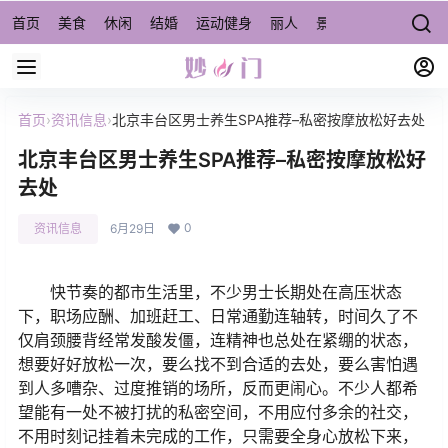
首页
美食
休闲
结婚
运动健身
丽人
景点/周边游
宠物
首页
›
资讯信息
›
北京丰台区男士养生SPA推荐–私密按摩放松好去处
北京丰台区男士养生SPA推荐–私密按摩放松好
去处
0
资讯信息
6月29日
快节奏的都市生活里，不少男士长期处在高压状态
下，职场应酬、加班赶工、日常通勤连轴转，时间久了不
仅肩颈腰背经常发酸发僵，连精神也总处在紧绷的状态，
想要好好放松一次，要么找不到合适的去处，要么害怕遇
到人多嘈杂、过度推销的场所，反而更闹心。不少人都希
望能有一处不被打扰的私密空间，不用应付多余的社交，
不用时刻记挂着未完成的工作，只需要全身心放松下来，