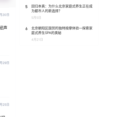
5
回归本真：为什么北京家庭式养生正在成
为都市人的新选择？
月20日
5月5日
轻声
6
北京朝阳区国贸的独特按摩体验—探索家
庭式养生SPA的奥秘
4月21日
6月29日
1月25日