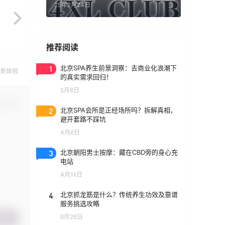
25年2月24日
推荐阅读
1
北京SPA养生前景洞察：去商业化浪潮下
景体验
的真实需求回归！
5月8日
认修改
2
北京SPA会所是正经场所吗？拆解真相，
避开套路不踩坑
4月6日
3
北京朝阳男士按摩：藏在CBD旁的身心充
电站
4月11日
4
北京抓龙筋是什么？传统养生功效及靠谱
服务挑选攻略
6月26日
提交