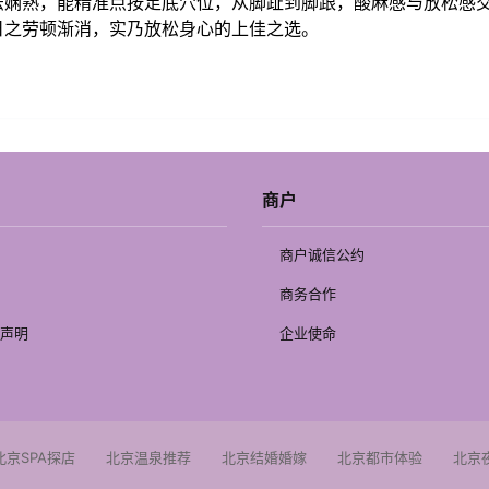
法娴熟，能精准点按足底穴位，从脚趾到脚跟，酸麻感与放松感
日之劳顿渐消，实乃放松身心的上佳之选。
商户
商户诚信公约
商务合作
声明
企业使命
北京SPA探店
北京温泉推荐
北京结婚婚嫁
北京都市体验
北京