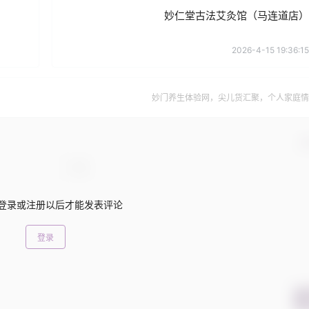
妙仁堂古法艾灸馆（马连道店）
2026-4-15 19:36:15
妙门养生体验网，尖儿货汇聚，个人家庭情
确
登录或注册以后才能发表评论
登录