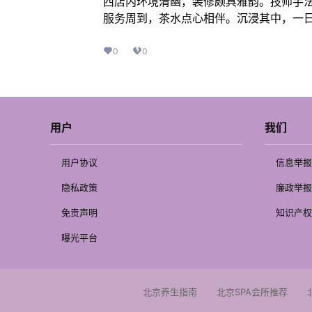
西店内环境清幽，装修颇具雅韵。技师手
服务周到，茶水点心相伴。沉浸其中，一
0
0
用户
我们
用户协议
信息举报
隐私政策
廉政举报
免责声明
知识产权
曝光平台
北京养生指南
北京SPA会所推荐