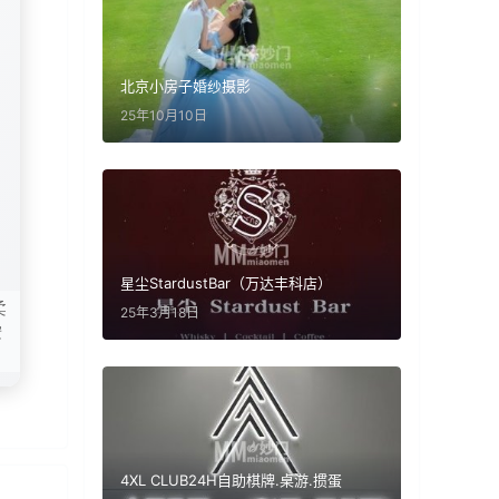
北京小房子婚纱摄影
25年10月10日
星尘StardustBar（万达丰科店）
柔
25年3月18日
按
4XL CLUB24H自助棋牌.桌游.掼蛋