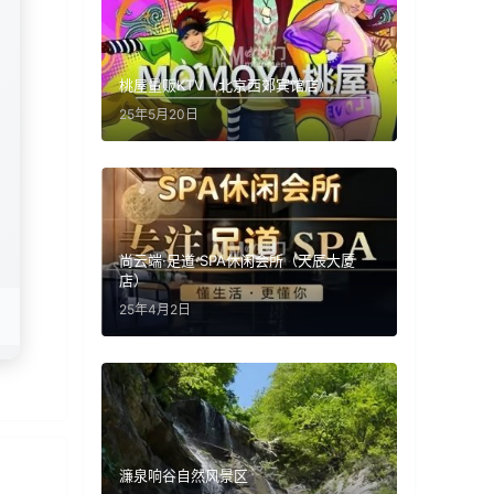
桃屋量贩KTV（北京西郊宾馆店）
25年5月20日
尚云端·足道·SPA休闲会所（天辰大厦
店）
25年4月2日
濂泉响谷自然风景区