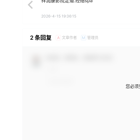
祥润康影院足道.经络spa
2026-4-15 19:36:15
2 条回复
文章作者
管理员
A
M
欢迎您，新朋友，感谢参与互动！
您必须