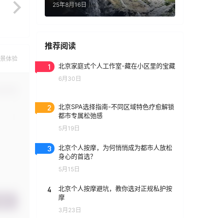
25年8月16日
推荐阅读
景体验
1
北京家庭式个人工作室-藏在小区里的宝藏
6月30日
认修改
2
北京SPA选择指南-不同区域特色疗愈解锁
都市专属松弛感
5月19日
3
北京个人按摩，为何悄悄成为都市人放松
身心的首选？
5月15日
4
北京个人按摩避坑，教你选对正规私护按
摩
提交
3月23日