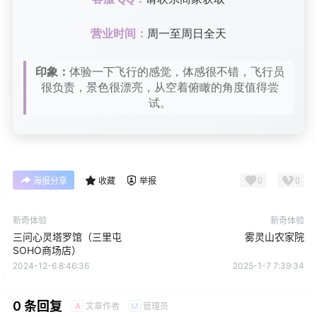
营业时间：
周一至周日全天
印象：
体验一下飞行的感觉，体感很不错，飞行员
很负责，景色很漂亮，从空着俯瞰的角度值得尝
试。
0
0
海报分享
收藏
举报
新奇体验
新奇体验
三问心灵塔罗馆（三里屯
雾灵山农家院
SOHO商场店）
2024-12-6 8:46:36
2025-1-7 7:39:34
0 条回复
文章作者
管理员
A
M