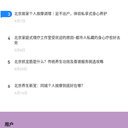
3
北京居家个人按摩调理｜足不出户，体验私享式身心养护
4月7日
4
北京家庭式理疗工作室受欢迎的原因–都市人私藏的身心疗愈好去
处
5月9日
5
北京抓龙筋是什么？传统养生功效及靠谱服务挑选攻略
6月26日
6
北京养生新宠：同城个人按摩到底好在哪？
4月14日
用户