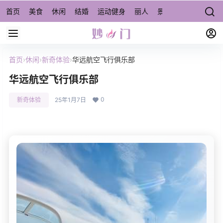
首页
美食
休闲
结婚
运动健身
丽人
景点/周边游
宠物
首页
›
休闲
›
新奇体验
›
华远航空飞行俱乐部
华远航空飞行俱乐部
0
新奇体验
25年1月7日