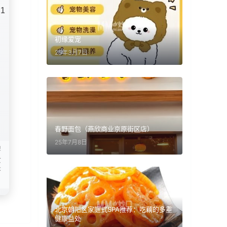
1
初缘爱宠
25年3月7日
春野面包（燕欣商业京原街区店）
25年7月8日
牌
发
塔
北京朝阳区家庭式SPA推荐：吃藕的多重
健康益处