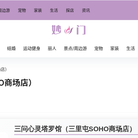
周边游
宠物
家装
生活
探店
资讯
结婚
运动健身
丽人
景点/周边游
宠物
家装
生活
场店）
O商场店）
三问心灵塔罗馆（三里屯SOHO商场店）