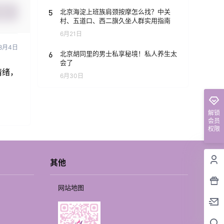
5
北京海淀上班族肩颈按摩怎么找？中关
提交
村、五道口、西二旗久坐人群实用指南
6月21日
8月4日
6
北京胡同里的男士私享秘境！私人养生太
会了
情绪，
6月30日
解锁
会员
权限
其他
网站地图