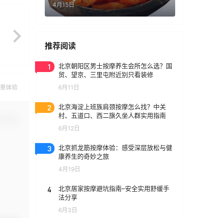
4月15日
推荐阅读
1
北京朝阳区男士按摩养生会所怎么选？国
贸、望京、三里屯附近别只看装修
景体验
6月11日
2
北京海淀上班族肩颈按摩怎么找？中关
村、五道口、西二旗久坐人群实用指南
认修改
6月12日
3
北京抓龙筋按摩体验：感受深层放松与健
康养生的奇妙之旅
4月19日
4
北京居家按摩避坑指南–安全实用舒缓手
法分享
6月3日