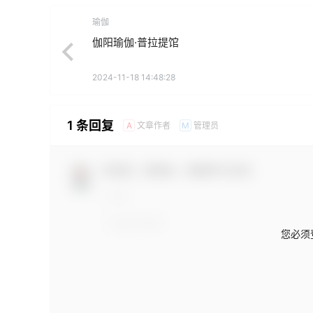
瑜伽
伽阳瑜伽·普拉提馆
2024-11-18 14:48:28
1 条回复
文章作者
管理员
A
M
欢迎您，新朋友，感谢参与互动！
您必须