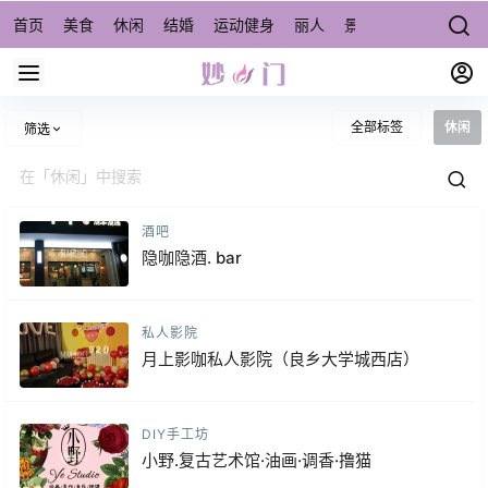
首页
美食
休闲
结婚
运动健身
丽人
景点/周边游
宠物
全部标签
休闲
筛选
酒吧
隐咖隐酒. bar
私人影院
月上影咖私人影院（良乡大学城西店）
DIY手工坊
小野.复古艺术馆·油画·调香·撸猫