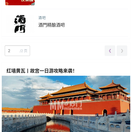
酒吧
酒門精酿酒吧
❮
❯
/
2 页
红墙黄瓦丨故宫一日游攻略来袭！