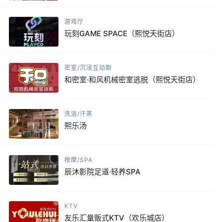
游戏厅
玩刻GAME SPACE（熙悦天街店）
密室/沉浸互动剧
和密室·和风机械密室逃脱（熙悦天街店）
洗浴/汗蒸
熙乐汤
按摩/SPA
辰沐影院足道·轻养SPA
KTV
友乐汇量贩式KTV（欢乐城店）