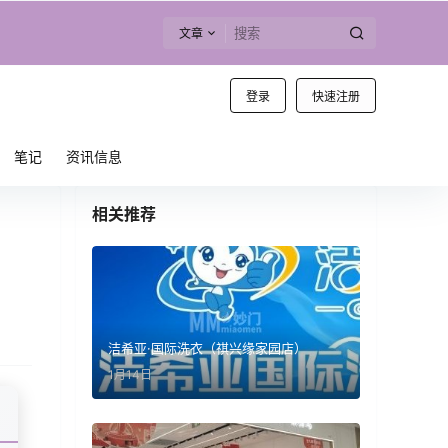
文章
登录
快速注册
笔记
资讯信息
相关推荐
洁希亚·国际洗衣（祺兴缘家园店）
1月14日