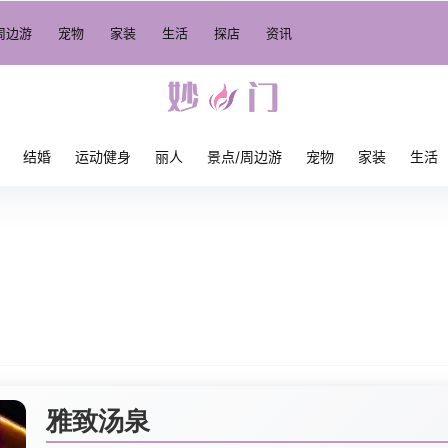
周边游
宠物
家装
生活
探店
资讯
结婚
运动健身
丽人
景点/周边游
宠物
家装
生活
雅致汤泉