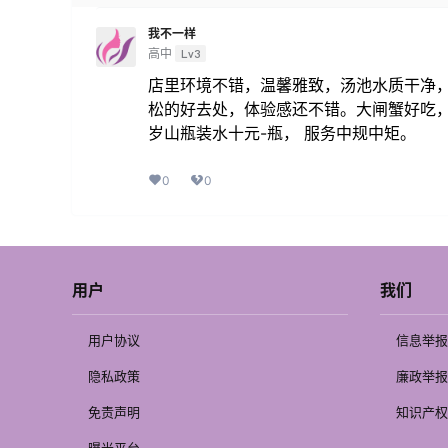
我不一样
高中
Lv3
店里环境不错，温馨雅致，汤池水质干净
松的好去处，体验感还不错。大闸蟹好吃
岁山瓶装水十元-瓶， 服务中规中矩。
0
0
用户
我们
用户协议
信息举报
隐私政策
廉政举报
免责声明
知识产权