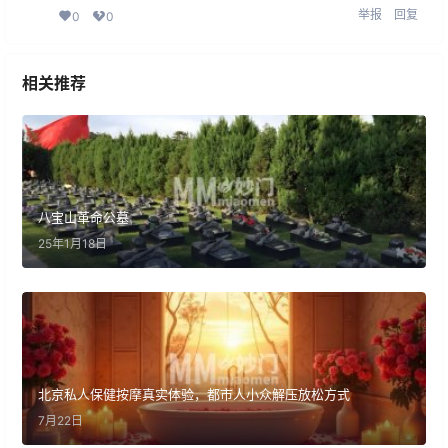
举报
回复
0
0
相关推荐
八宝山革命公墓
25年1月18日
北京私人保健按摩真实体验，都市人小众解压放松方式
7月22日