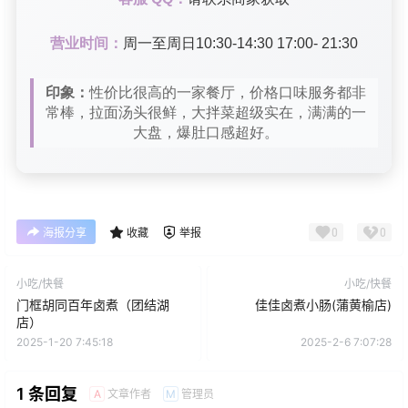
营业时间：
周一至周日10:30-14:30 17:00- 21:30
印象：
性价比很高的一家餐厅，价格口味服务都非
常棒，拉面汤头很鲜，大拌菜超级实在，满满的一
大盘，爆肚口感超好。
0
0
海报分享
收藏
举报
小吃/快餐
小吃/快餐
门框胡同百年卤煮（团结湖
佳佳卤煮小肠(蒲黄榆店)
店）
2025-1-20 7:45:18
2025-2-6 7:07:28
1 条回复
文章作者
管理员
A
M