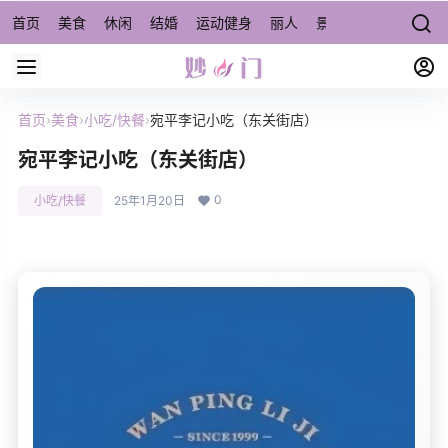
首页
美食
休闲
结婚
运动健身
丽人
景点/周边游
宠物
首页
›
美食
›
小吃/快餐
›
宛平李记小吃（东关街店）
宛平李记小吃（东关街店）
0
小吃/快餐
25年1月20日