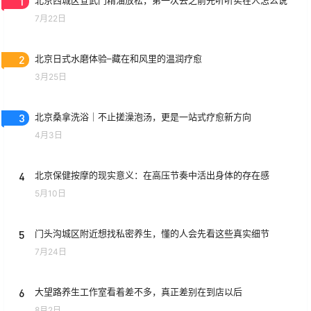
1
北京西城区宣武门精油放松，第一次去之前先听听实在人怎么说
7月22日
2
北京日式水磨体验–藏在和风里的温润疗愈
3月25日
3
北京桑拿洗浴｜不止搓澡泡汤，更是一站式疗愈新方向
4月3日
4
北京保健按摩的现实意义：在高压节奏中活出身体的存在感
5月10日
5
门头沟城区附近想找私密养生，懂的人会先看这些真实细节
7月24日
6
大望路养生工作室看着差不多，真正差别在到店以后
8月2日