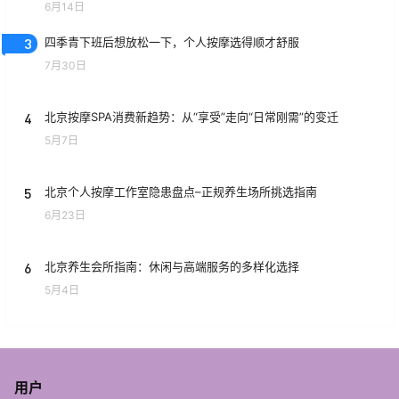
6月14日
3
四季青下班后想放松一下，个人按摩选得顺才舒服
7月30日
4
北京按摩SPA消费新趋势：从“享受”走向“日常刚需”的变迁
5月7日
5
北京个人按摩工作室隐患盘点–正规养生场所挑选指南
6月23日
6
北京养生会所指南：休闲与高端服务的多样化选择
5月4日
用户