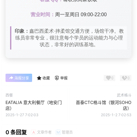
营业时间：
周一至周日 09:00-22:00
印象：
鑫巴西柔术·摔柔馆交通方便，场馆干净。教
练员非常专业，很注意每个学员的运动能力与心理
状态，非常好的训练基地。
0
0
海报分享
收藏
举报
西餐
武术格斗
EATALIA 意大利餐厅（地安门
首泰CTC格斗馆（银河SOHO
店）
店）
2025-1-27 7:02:03
2025-1-2 7:02:53
0 条回复
文章作者
管理员
A
M