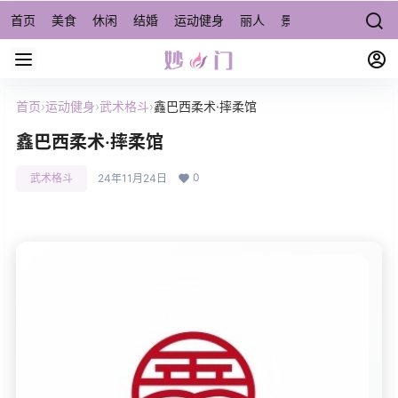
首页
美食
休闲
结婚
运动健身
丽人
景点/周边游
宠物
首页
›
运动健身
›
武术格斗
›
鑫巴西柔术·摔柔馆
鑫巴西柔术·摔柔馆
0
武术格斗
24年11月24日