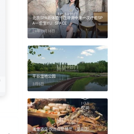
北京SPA新体验：在溶洞中来一次疗愈SP
A—愈里YU. SPACE
24年11月18日
平谷湿地公园
情
3月5日
诺金酒店·悦尚自助餐厅（望京店）