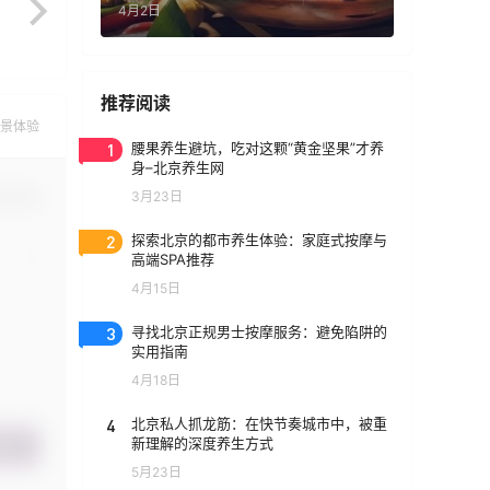
4月2日
推荐阅读
景体验
1
腰果养生避坑，吃对这颗“黄金坚果”才养
身–北京养生网
3月23日
认修改
2
探索北京的都市养生体验：家庭式按摩与
高端SPA推荐
4月15日
3
寻找北京正规男士按摩服务：避免陷阱的
实用指南
4月18日
4
北京私人抓龙筋：在快节奏城市中，被重
新理解的深度养生方式
提交
5月23日