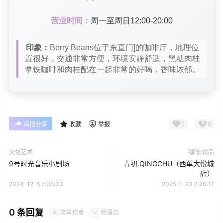
营业时间：
周一至周日12:00-20:00
印象：
Berry Beans位于东直门]的咖啡厅，地理位
置很好，交通非常方便，环境安静舒适，黑糖肉桂
拿铁咖啡和肉桂配在一起非常的好喝，香味浓郁。
0
0
海报分享
收藏
举报
文化艺术
咖啡/饮品
9号时光音乐小剧场
青初.QINGCHU（西单大悦城
店）
2024-12-6 7:05:33
2025-1-23 7:20:11
0 条回复
文章作者
管理员
A
M