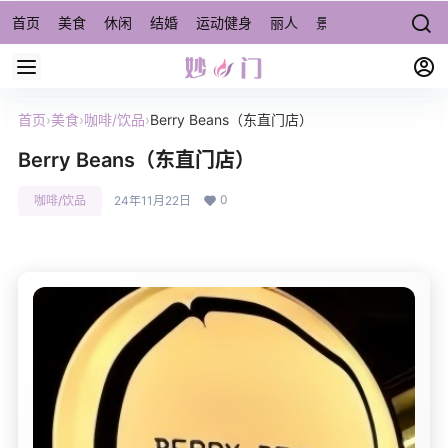
首页
美食
休闲
结婚
运动健身
丽人
景点/周边游
宠物
首页
›
美食
›
咖啡/饮品
›
Berry Beans（东直门店）
Berry Beans（东直门店）
0
咖啡/饮品
24年11月22日