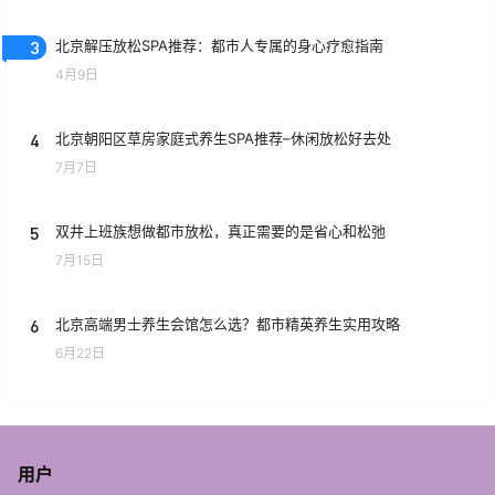
3
北京解压放松SPA推荐：都市人专属的身心疗愈指南
4月9日
4
北京朝阳区草房家庭式养生SPA推荐–休闲放松好去处
7月7日
5
双井上班族想做都市放松，真正需要的是省心和松弛
7月15日
6
北京高端男士养生会馆怎么选？都市精英养生实用攻略
6月22日
用户