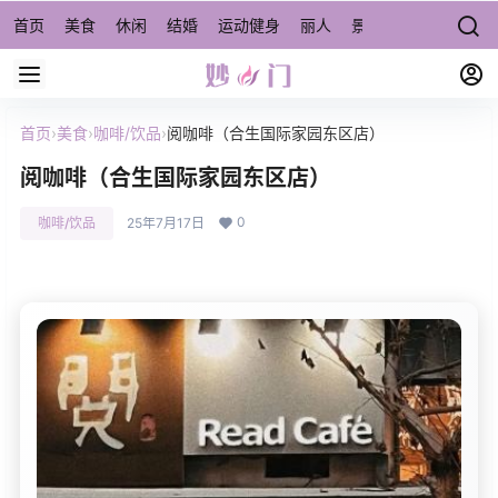
首页
美食
休闲
结婚
运动健身
丽人
景点/周边游
宠物
首页
›
美食
›
咖啡/饮品
›
阅咖啡（合生国际家园东区店）
阅咖啡（合生国际家园东区店）
0
咖啡/饮品
25年7月17日