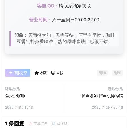
客服 QQ：
请联系商家获取
营业时间：
周一至周日09:00-22:00
印象：
店面挺大的，无需等待，店里有座位，咖啡
豆香气扑鼻香味浓，热的原味拿铁口感很不错。
0
0
海报分享
收藏
举报
咖啡/饮品
咖啡/饮品
萤火虫咖啡
留声咖啡.留声机博物馆
2025-7-9 7:15:19
2025-7-29 7:23:48
1 条回复
文章作者
管理员
A
M