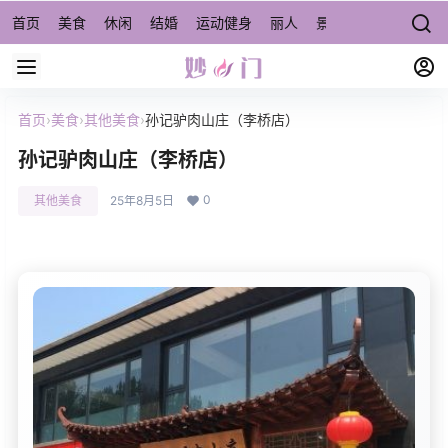
首页
美食
休闲
结婚
运动健身
丽人
景点/周边游
宠物
首页
›
美食
›
其他美食
›
孙记驴肉山庄（李桥店）
孙记驴肉山庄（李桥店）
0
其他美食
25年8月5日