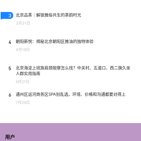
3
北京品茶｜解锁雅俗共生的茶韵时光
3月31日
4
朝阳新悦：揭秘北京朝阳区推油的独特体验
4月18日
5
北京海淀上班族肩颈按摩怎么找？中关村、五道口、西二旗久坐
人群实用指南
6月21日
6
通州区运河商务区SPA别乱选，环境、价格和沟通都要对得上
7月29日
用户