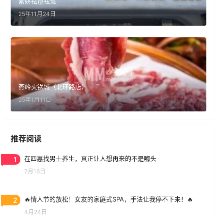
素妍祛痘祛斑
25年11月24日
燕岭火锅城（北环路店）
25年1月11日
推荐阅读
1
在四惠找男士养生，真正让人想再来的不是噱头
7月16日
2
🔥情人节的放松！女友的家庭式SPA，手法让我停不下来！🔥
4月24日