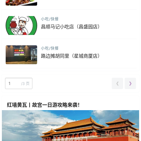
小吃/快餐
昌顺马记小吃店（昌盛园店）
小吃/快餐
路边摊胡同里（星城商厦店）
❮
❯
/
3 页
红墙黄瓦丨故宫一日游攻略来袭！