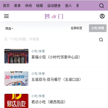
首页
美食
休闲
结婚
运动健身
丽人
景点/周边游
宠物
全部标签
小吃/快餐
筛选
小吃/快餐
喜福小馆（小时代邻里中心店）
小吃/快餐
五道双马·双马餐厅（五道口店）
小吃/快餐
君达小吃（建西苑店）