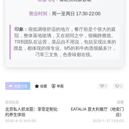
营业时间：
周一至周日 17:30-22:00
印象：
很低调很舒适的地方，餐厅前是个很大的庭
院，整体落地玻璃，又在胡同之中，很幽静雅致。
TRB团队在运营，菜品自不用说，包括呈现出来的
摆盘，都体现的很专业。M5的和牛肉质细腻多汁，
刁草三文鱼，色香味都在线。
0
0
海报分享
收藏
举报
资讯信息
西餐
北京私人抓龙筋：享受定制化
EATALIA 意大利餐厅（地安门
的养生体验
店）
2026-4-21 9:31:55
2025-1-27 7:02:03