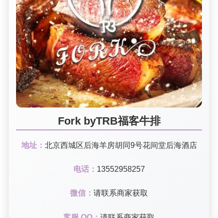
Fork byTRB福客牛排
地址：
北京西城区后海羊房胡同9号花间堂后海酒店
电话：
13552958257
微信：
请联系商家获取
客服 QQ：
请联系商家获取