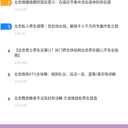
2
北京保健按摩的现实意义：在高压节奏中活出身体的存在感
5月10日
3
北京私人养生调理｜告别流水线，解锁千人千方的专属疗愈之旅
4月3日
4
【北京男士养生去哪儿？妙门养生体验网北京养生圈儿不完全指
南】
4月29日
5
北京商务KTV全攻略：规则礼仪、玩法一览、蓝莓/真空场详解
4月21日
6
北京臀部推拿手法及好处详解 久坐族放松养生首选
7月10日