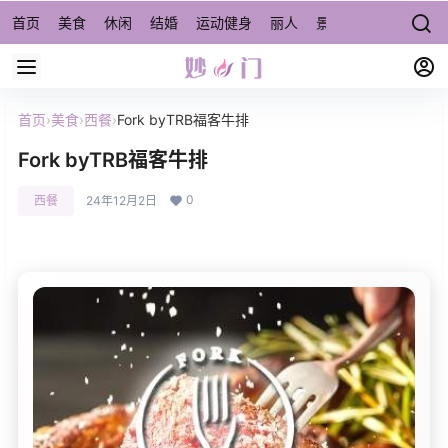
首页
美食
休闲
结婚
运动健身
丽人
景点/周边游
宠物
首页
›
美食
›
西餐
›
Fork byTRB福客牛排
Fork byTRB福客牛排
0
西餐
24年12月2日