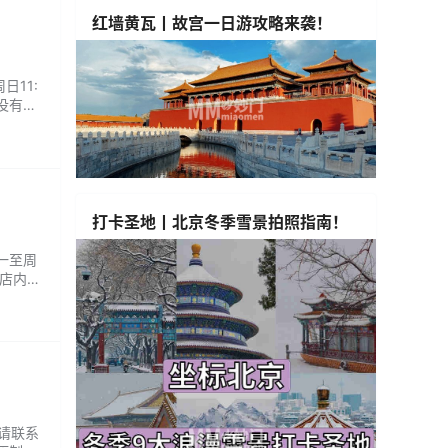
红墙黄瓦丨故宫一日游攻略来袭！
日11:
没有踩
打卡圣地丨北京冬季雪景拍照指南！
周一至周
口店内的
后的感
：请联系