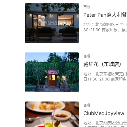
西餐
Peter Pan意大利
地址：北京朝阳区三里屯西五
30-21:30 商家印
雷的，餐前面包非常好吃
西餐
藏红花（东城店）
地址：北京东城区安定门五道
日11:30-21:00
招牌菜西班牙海鲜饭，极
觉尤其惊艳。...
西餐
ClubMedJoyview
地址：北京延庆区张山营镇古