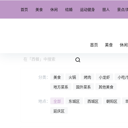
首页
美食
休闲
结婚
运动健身
丽人
景点/
首页
美食
休闲
分类：
美食
火锅
烤肉
小龙虾
小吃/
地方菜系
国外菜系
其他美食
地点：
全部
东城区
西城区
朝阳区
延庆区