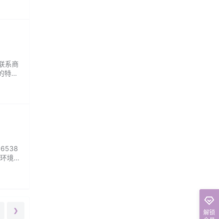
请联系商
的特
6538
，环境和
❯
解锁