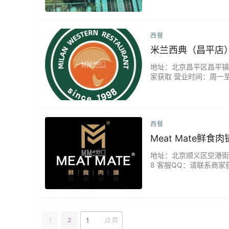
很多。...
西餐
米兰西典（昌平店
地址：北京昌平区昌平镇府
家获取 营业时间：周一至
色，性价比非常高，菜品精
西餐
Meat Mate鲜
地址：北京顺义区空港街道安
8 客服QQ：请联系商家
服务质量也很不错,安格
1
2
/
2 页