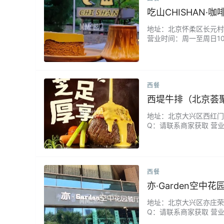
吃山CHISHAN·咖
地址：北京怀柔区长元村23
营业时间：周一至周日10
觉效果也都不错，很喜欢
西餐
西堤牛排（北京荟
地址：北京大兴区西红门荟聚
Q：请联系商家获取 营业
浓郁，牛排味道超级赞，沙
西餐
亦·Garden空
地址：北京大兴区亦庄荣华
Q：请联系商家获取 营业
给布置。服务非常好，菜