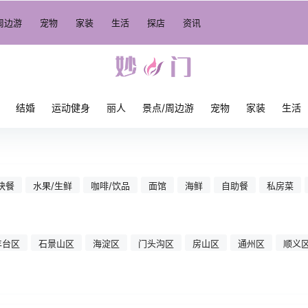
周边游
宠物
家装
生活
探店
资讯
结婚
运动健身
丽人
景点/周边游
宠物
家装
生活
快餐
水果/生鲜
咖啡/饮品
面馆
海鲜
自助餐
私房菜
丰台区
石景山区
海淀区
门头沟区
房山区
通州区
顺义