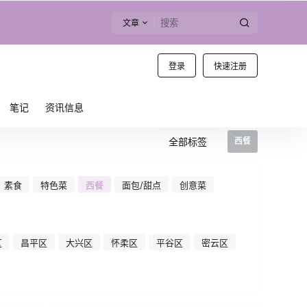
文章
登录
快速注册
笔记
资讯信息
全部标签
西餐
素食
特色菜
西餐
面包/甜点
创意菜
区
昌平区
大兴区
怀柔区
平谷区
密云区