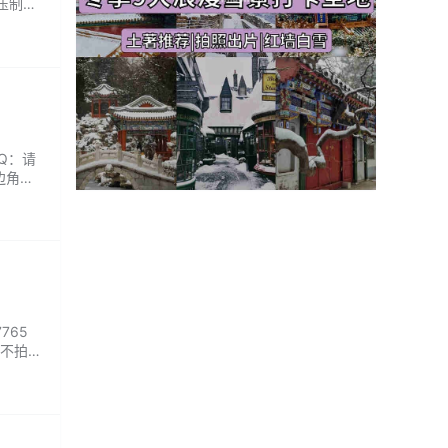
压制
香气，
QQ：请
萨边角撞
口芝士
765
住不拍
感觉很