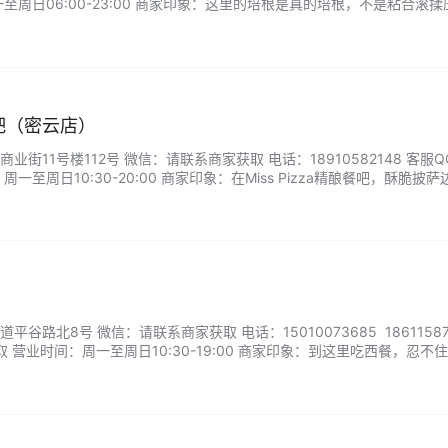
至周日06:00-23:00 商家印象：这里的培根是真的培根，不是粘合滚揉
番茄炖豆子配在一起口味更佳，冷盘萨拉米品质很好，咸鲜微酸有黑胡椒
很新鲜。...
酿餐吧（密云店）
街11号楼112号 微信：请联系商家获取 电话：18910582148 客服
一至周日10:30-20:00 商家印象：在Miss Pizza精酿餐吧，酥脆披
每一口都是味觉的狂欢。手工抛制的饼底在窑炉里烤出焦香豹纹，铺满进
勾起最原始的食欲。...
谷路北8号 微信：请联系商家获取 电话：15010073685 18611587
 营业时间：周一至周日10:30-19:00 商家印象：到这里吃西餐，忍不
微簇，布景清雅，安安静静，单间不多，需要预约。菜品可圈可点，整体