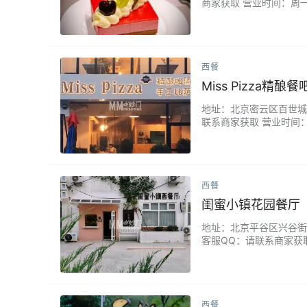
商家获取 营业时间：周一
的，口感咸鲜有烟熏味，
配菜齐全，沙拉蔬菜水果都
西餐
Miss Pizza精
地址：北京密云区百世城商业
联系商家获取 营业时间：周
上精酿啤酒的绵密泡沫，
和秘制酱料，拉丝瞬间就能
西餐
闺蜜小镇花园餐厅
地址：北京平谷区兴谷街道平
客服QQ：请联系商家获取
照，环境是没得说，鲜花
不错。...
西餐