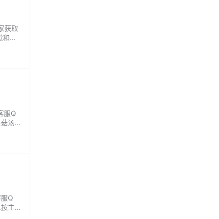
商家获取
觉和听
客服Q
蘑菇汤很
客服Q
以按主题
选择都