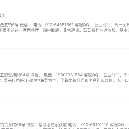
餐厅
街5号 微信： 电话：010-64651661 客服QQ： 营业时间：周一至周
象：氛围很不错的一家西餐厅，闹中取静，非常静谧。蘑菇系列味道浓郁，基本
，外壳脆脆的里面非常有韧劲。...
营胡同64号 微信： 电话：19801331864 客服QQ： 营业时间：
 商家印象：菜品以西班牙和地中海菜为主，伴着柔和灯光和明亮的玻璃顶，吃一
佳口感回味无穷。意式生牛肉也很受欢迎，切的薄薄弹性又鲜美，咀嚼之
龙路66号 微信：请联系商家获取 电话： 010-69191110 客服QQ