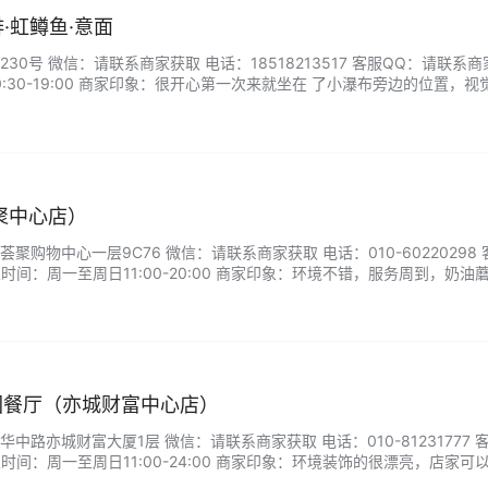
啡·虹鳟鱼·意面
0号 微信：请联系商家获取 电话：18518213517 客服QQ：请联系
:30-19:00 商家印象：很开心第一次来就坐在 了小瀑布旁边的位置，视
这家咖啡的口味，炸薯条和鱿鱼圈热乎乎的，也蛮好吃。...
聚中心店）
购物中心一层9C76 微信：请联系商家获取 电话：010-60220298 
时间：周一至周日11:00-20:00 商家印象：环境不错，服务周到，奶油
拉好吃。...
中花园餐厅（亦城财富中心店）
中路亦城财富大厦1层 微信：请联系商家获取 电话：010-81231777 
时间：周一至周日11:00-24:00 商家印象：环境装饰的很漂亮，店家可
品味道很不错，pizza也不错，种类比较多。酿啤酒很好喝，度数、口味