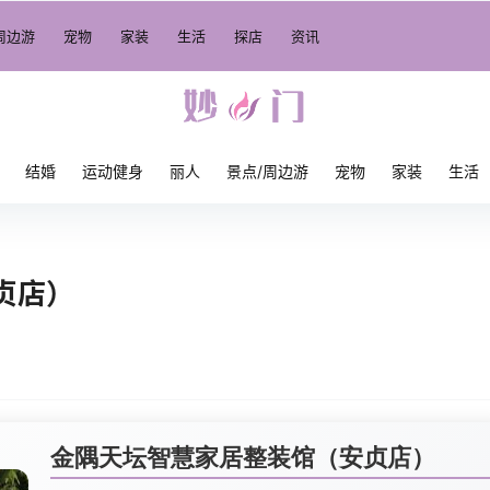
周边游
宠物
家装
生活
探店
资讯
结婚
运动健身
丽人
景点/周边游
宠物
家装
生活
）
贞店）
金隅天坛智慧家居整装馆（安贞店）