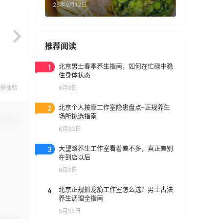
25年6月12日
推荐阅读
1
北京男士春季养生指南，如何在忙碌中稳
住身体状态
景体验
6月8日
2
北京个人按摩工作室隐患盘点–正规养生
场所挑选指南
认修改
6月23日
3
大望路养生工作室看着差不多，真正差别
在到店以后
8月2日
4
北京正规抓龙筋工作室怎么选？男士古法
养生调理全指南
5月28日