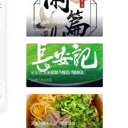
二
闲篇儿棋牌（马连道店）
25年2月24日
长安记.大美陕菜（西红门荟聚店）
25年7月30日
一
检
他
满族八旗牛肉面（迎宾路店）