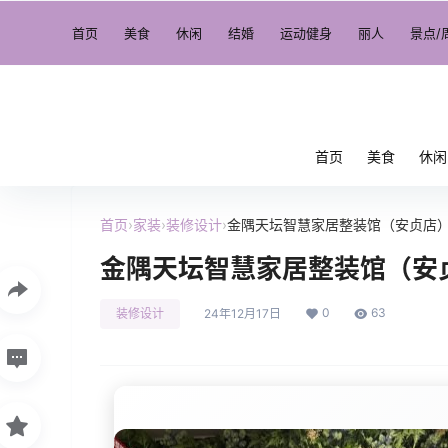
首页
美食
休闲
结婚
运动健身
丽人
景点/
首页
美食
休闲
首页
›
家装
›
装修设计
›
金隅天坛智慧家居整装馆（安贞店
金隅天坛智慧家居整装馆（安
0
63
装修设计
24年12月17日