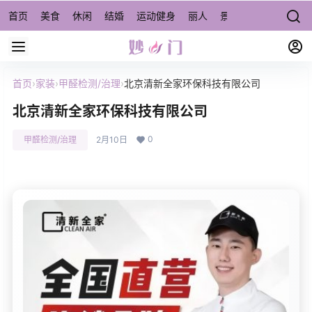
首页
美食
休闲
结婚
运动健身
丽人
景点/周边游
宠物
首页
›
家装
›
甲醛检测/治理
›
北京清新全家环保科技有限公司
北京清新全家环保科技有限公司
0
甲醛检测/治理
2月10日