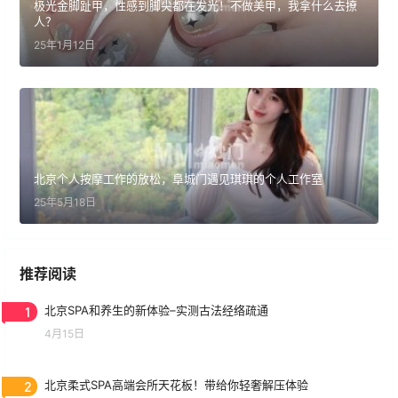
极光金脚趾甲，性感到脚尖都在发光！不做美甲，我拿什么去撩
人？
25年1月12日
北京个人按摩工作的放松，阜城门遇见琪琪的个人工作室
25年5月18日
推荐阅读
1
北京SPA和养生的新体验–实测古法经络疏通
4月15日
2
北京柔式SPA高端会所天花板！带给你轻奢解压体验