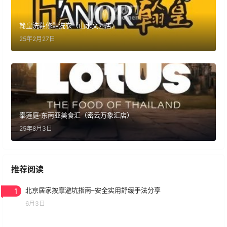
翰皇洗鞋修鞋洗衣（山水文园店）
25年2月27日
泰莲庭·东南亚美食汇（密云万象汇店）
25年8月3日
推荐阅读
1
北京居家按摩避坑指南–安全实用舒缓手法分享
6月3日