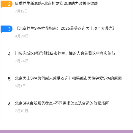
2
夏季养生新思路–北京抓龙筋调理助力改善亚健康
7月12日
3
《北京养生SPA推荐指南：2025最受欢迎男士项目大曝光》
4月29日
4
门头沟城区附近想找私密养生，懂的人会先看这些真实细节
7月24日
5
北京男士SPA为何越来越受欢迎？揭秘都市男性钟爱SPA的原因
5月1日
6
北京SPA会所服务盘点–不同需求怎么选合适的放松场所
7月10日