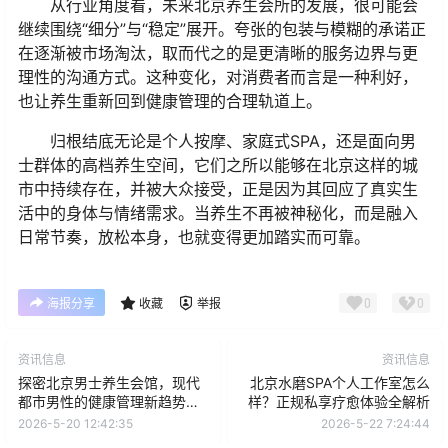
从行业角度看，未来北京养生会所的发展，很可能会
继续围绕“细分”与“稳定”展开。夸张的包装与模糊的承诺正
在逐渐被市场淘汰，取而代之的是更清晰的服务边界与更
理性的沟通方式。这种变化，对消费者而言是一种利好，
也让养生重新回到健康管理的合理轨道上。
归根结底无论是个人按摩、家庭式SPA，还是面向男
士群体的高档养生空间，它们之所以能够在北京这样的城
市中持续存在，并被大众接受，正是因为其回应了真实生
活中的身体与情绪需求。当养生不再被神秘化，而是融入
日常节奏，放松本身，也就变得更加踏实而可靠。
0
0
海报分享
收藏
举报
资讯信息
资讯信息
探密北京男士养生会馆，现代
北京水磨SPA个人工作室怎么
都市男性的健康管理新趋势解
样？正规私享疗愈体验全解析
析
2026-5-20 12:42:35
2026-5-22 7:24:44